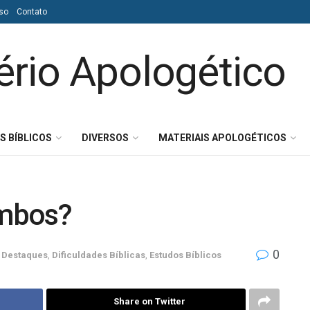
so
Contato
S BÍBLICOS
DIVERSOS
MATERIAIS APOLOGÉTICOS
ombos?
0
Destaques
,
Dificuldades Bíblicas
,
Estudos Bíblicos
Share on Twitter