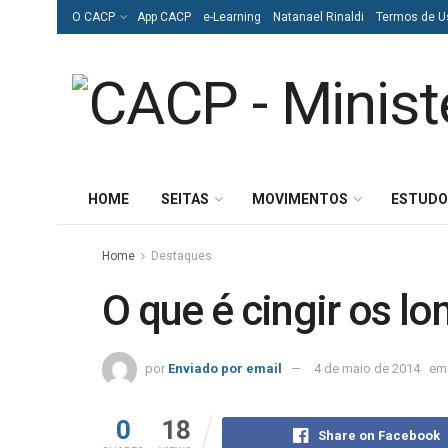
O CACP
App CACP
e-Learning
Natanael Rinaldi
Termos de U
HOME
SEITAS
MOVIMENTOS
ESTUDO
Home
Destaques
O que é cingir os l
por
Enviado por email
4 de maio de 2014
em
0
18
Share on Facebook