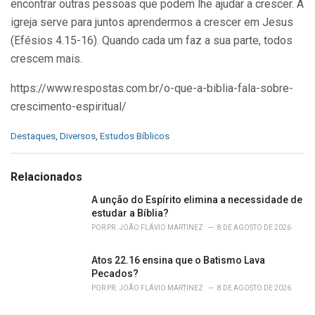
encontrar outras pessoas que podem lhe ajudar a crescer. A
igreja serve para juntos aprendermos a crescer em Jesus
(Efésios 4.15-16). Quando cada um faz a sua parte, todos
crescem mais.
https://www.respostas.com.br/o-que-a-biblia-fala-sobre-
crescimento-espiritual/
C
Destaques
,
Diversos
,
Estudos Bíblicos
a
t
e
Relacionados
g
o
A unção do Espírito elimina a necessidade de
r
estudar a Bíblia?
i
POR
PR. JOÃO FLÁVIO MARTINEZ
8 DE AGOSTO DE 2026
e
s
Atos 22.16 ensina que o Batismo Lava
:
Pecados?
POR
PR. JOÃO FLÁVIO MARTINEZ
8 DE AGOSTO DE 2026