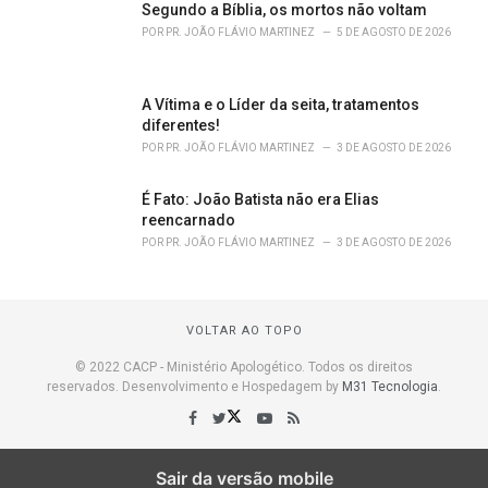
Segundo a Bíblia, os mortos não voltam
POR
PR. JOÃO FLÁVIO MARTINEZ
5 DE AGOSTO DE 2026
A Vítima e o Líder da seita, tratamentos
diferentes!
POR
PR. JOÃO FLÁVIO MARTINEZ
3 DE AGOSTO DE 2026
É Fato: João Batista não era Elias
reencarnado
POR
PR. JOÃO FLÁVIO MARTINEZ
3 DE AGOSTO DE 2026
VOLTAR AO TOPO
© 2022 CACP - Ministério Apologético. Todos os direitos
reservados. Desenvolvimento e Hospedagem by
M31 Tecnologia
.
Sair da versão mobile