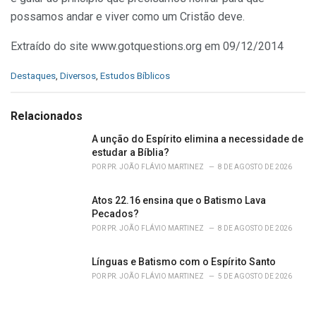
possamos andar e viver como um Cristão deve.
Extraído do site www.gotquestions.org em 09/12/2014
C
Destaques
,
Diversos
,
Estudos Bíblicos
a
t
e
Relacionados
g
o
A unção do Espírito elimina a necessidade de
r
estudar a Bíblia?
i
POR
PR. JOÃO FLÁVIO MARTINEZ
8 DE AGOSTO DE 2026
e
s
Atos 22.16 ensina que o Batismo Lava
:
Pecados?
POR
PR. JOÃO FLÁVIO MARTINEZ
8 DE AGOSTO DE 2026
Línguas e Batismo com o Espírito Santo
POR
PR. JOÃO FLÁVIO MARTINEZ
5 DE AGOSTO DE 2026