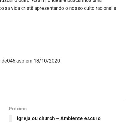
uscar o outro. Assim, o ideal é buscarmos uma
sa vida cristã apresentando o nosso culto racional a
ponde046.asp em 18/10/2020
Próximo
Igreja ou church – Ambiente escuro