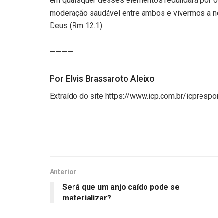
em quaisquer desses elementos redundará por of
moderação saudável entre ambos e vivermos a nos
Deus (Rm 12.1).
————
Por Elvis Brassaroto Aleixo
Extraído do site https://www.icp.com.br/icpres
Anterior
Será que um anjo caído pode se
materializar?