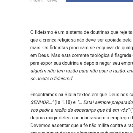
SHARES
VIEWS
O fideísmo é um sistema de doutrinas que rejeita 
que a crença religiosa não deve ser apoiada pela 
mais. Os fideístas procuram se esquivar de qual
em Deus. Mas esta corrente teológica é flagrada e
para expor sua doutrina e depois negar seu empr
alguém não tem razão para não usar a razão, en
se aceite o fideísmo
“.
Encontramos na Bíblia textos em que Deus nos con
SENHOR…”
(Is 1.18) e
“… Estai sempre preparado
vos pedir a razão da esperança que há em vós”
(
depois exigir deles que ignorassem o emprego da
Devemos assentar que a fé não milita contra a raz