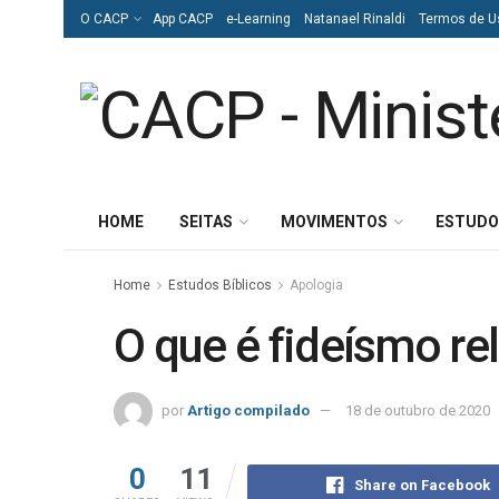
O CACP
App CACP
e-Learning
Natanael Rinaldi
Termos de U
HOME
SEITAS
MOVIMENTOS
ESTUDO
Home
Estudos Bíblicos
Apologia
O que é fideísmo re
por
Artigo compilado
18 de outubro de 2020
0
11
Share on Facebook