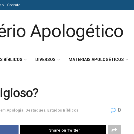
so
Contato
S BÍBLICOS
DIVERSOS
MATERIAIS APOLOGÉTICOS
ligioso?
0
em
Apologia
,
Destaques
,
Estudos Bíblicos
Share on Twitter