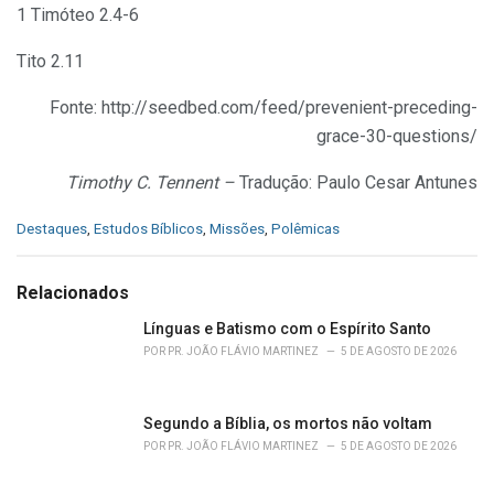
1 Timóteo 2.4-6
Tito 2.11
Fonte: http://seedbed.com/feed/prevenient-preceding-
grace-30-questions/
Timothy C. Tennent –
Tradução: Paulo Cesar Antunes
C
Destaques
,
Estudos Bíblicos
,
Missões
,
Polêmicas
a
t
e
Relacionados
g
o
Línguas e Batismo com o Espírito Santo
r
POR
PR. JOÃO FLÁVIO MARTINEZ
5 DE AGOSTO DE 2026
i
e
s
Segundo a Bíblia, os mortos não voltam
:
POR
PR. JOÃO FLÁVIO MARTINEZ
5 DE AGOSTO DE 2026