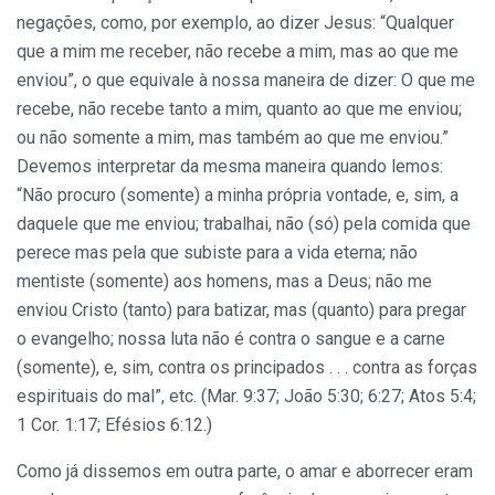
negações, como, por exemplo, ao dizer Jesus: “Qualquer
que a mim me receber, não recebe a mim, mas ao que me
enviou”, o que equivale à nossa maneira de dizer: O que me
recebe, não recebe tanto a mim, quanto ao que me enviou;
ou não somente a mim, mas também ao que me enviou.”
Devemos interpretar da mesma maneira quando lemos:
“Não procuro (somente) a minha própria vontade, e, sim, a
daquele que me enviou; trabalhai, não (só) pela comida que
perece mas pela que subiste para a vida eterna; não
mentiste (somente) aos homens, mas a Deus; não me
enviou Cristo (tanto) para batizar, mas (quanto) para pregar
o evangelho; nossa luta não é contra o sangue e a carne
(somente), e, sim, contra os principados . . . contra as forças
espirituais do mal”, etc. (Mar. 9:37; João 5:30; 6:27; Atos 5:4;
1 Cor. 1:17; Efésios 6:12.)
Como já dissemos em outra parte, o amar e aborrecer eram