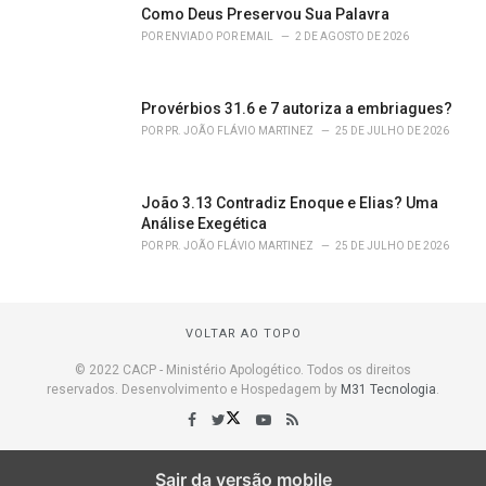
Como Deus Preservou Sua Palavra
POR
ENVIADO POR EMAIL
2 DE AGOSTO DE 2026
Provérbios 31.6 e 7 autoriza a embriagues?
POR
PR. JOÃO FLÁVIO MARTINEZ
25 DE JULHO DE 2026
João 3.13 Contradiz Enoque e Elias? Uma
Análise Exegética
POR
PR. JOÃO FLÁVIO MARTINEZ
25 DE JULHO DE 2026
VOLTAR AO TOPO
© 2022 CACP - Ministério Apologético. Todos os direitos
reservados. Desenvolvimento e Hospedagem by
M31 Tecnologia
.
Sair da versão mobile