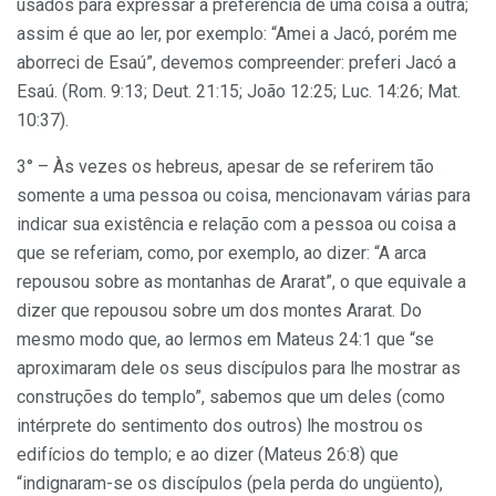
usados para expressar a preferência de uma coisa a outra;
assim é que ao ler, por exemplo: “Amei a Jacó, porém me
aborreci de Esaú”, devemos compreender: preferi Jacó a
Esaú. (Rom. 9:13; Deut. 21:15; João 12:25; Luc. 14:26; Mat.
10:37).
3° – Às vezes os hebreus, apesar de se referirem tão
somente a uma pessoa ou coisa, mencionavam várias para
indicar sua existência e relação com a pessoa ou coisa a
que se referiam, como, por exemplo, ao dizer: “A arca
repousou sobre as montanhas de Ararat”, o que equivale a
dizer que repousou sobre um dos montes Ararat. Do
mesmo modo que, ao lermos em Mateus 24:1 que “se
aproximaram dele os seus discípulos para lhe mostrar as
construções do templo”, sabemos que um deles (como
intérprete do sentimento dos outros) lhe mostrou os
edifícios do templo; e ao dizer (Mateus 26:8) que
“indignaram-se os discípulos (pela perda do ungüento),