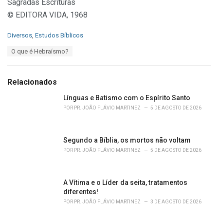
Sagradas Escrituras
© EDITORA VIDA, 1968
C
Diversos
,
Estudos Bíblicos
a
T
O que é Hebraísmo?
t
a
e
g
g
s
o
Relacionados
:
r
i
Línguas e Batismo com o Espírito Santo
e
POR
PR. JOÃO FLÁVIO MARTINEZ
5 DE AGOSTO DE 2026
s
:
Segundo a Bíblia, os mortos não voltam
POR
PR. JOÃO FLÁVIO MARTINEZ
5 DE AGOSTO DE 2026
A Vítima e o Líder da seita, tratamentos
diferentes!
POR
PR. JOÃO FLÁVIO MARTINEZ
3 DE AGOSTO DE 2026