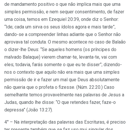
de mandamento positivo o que não implica mais que uma
simples permissão, e nem sequer consentimento, de fazer
uma coisa, temos em Ezequiel 20:39, onde diz o Senhor:
“Ide; cada um sirva os seus ídolos agora e mais tarde”,
dando-se a compreender linhas adiante que o Senhor não
aprovava tal conduta. O mesmo acontece no caso de Balaão
o dizer-lhe Deus: “Se aqueles homens (os príncipes do
malvado Balaque) vierem chamar-te, levanta-te, vai com
eles; todavia, farás somente o que eu te disser”; dizendo-
nos o contexto que aquilo não era mais que uma simples
permissão de ir e fazer um mal que Deus absolutamente
não queria que o profeta o fizesse. (Núm. 22:20.) Caso
semelhante temos provavelmente nas palavras de Jesus a
Judas, quando lhe disse: “O que retendes fazer, faze-o
depressa” (João 13:27).
4° – Na interpretação das palavras das Escrituras, é preciso
ter presente também que se faz uso mui singular dos