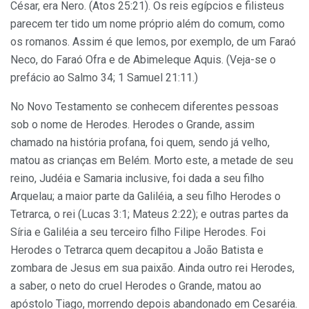
César, era Nero. (Atos 25:21). Os reis egípcios e filisteus
parecem ter tido um nome próprio além do comum, como
os romanos. Assim é que lemos, por exemplo, de um Faraó
Neco, do Faraó Ofra e de Abimeleque Aquis. (Veja-se o
prefácio ao Salmo 34; 1 Samuel 21:11.)
No Novo Testamento se conhecem diferentes pessoas
sob o nome de Herodes. Herodes o Grande, assim
chamado na história profana, foi quem, sendo já velho,
matou as crianças em Belém. Morto este, a metade de seu
reino, Judéia e Samaria inclusive, foi dada a seu filho
Arquelau; a maior parte da Galiléia, a seu filho Herodes o
Tetrarca, o rei (Lucas 3:1; Mateus 2:22); e outras partes da
Síria e Galiléia a seu terceiro filho Filipe Herodes. Foi
Herodes o Tetrarca quem decapitou a João Batista e
zombara de Jesus em sua paixão. Ainda outro rei Herodes,
a saber, o neto do cruel Herodes o Grande, matou ao
apóstolo Tiago, morrendo depois abandonado em Cesaréia.