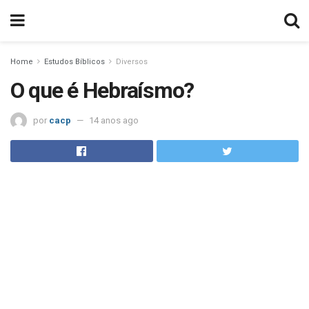
Home
Estudos Bíblicos
Diversos
O que é Hebraísmo?
por
cacp
14 anos ago