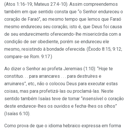
(Atos 1:16-19; Mateus 27:4-10). Assim compreendemos
também em que sentido consta que “o Senhor endureceu o
coração de Faraó”, ao mesmo tempo que lemos que Faraó
mesmo endureceu seu coração; isto é, que Deus foi causa
de seu endurecimento oferecendo-lhe misericórdia com a
condição de ser obediente, porém se endureceu ele
mesmo, resistindo à bondade oferecida. (Êxodo 8:15; 9:12;
compare-se Rom. 9:17.)
Ao dizer o Senhor ao profeta Jeremias (1:10): “Hoje te
constituo. . . para arrancares . . . para destruíres e
arruinares”, etc., não o colocou Deus para executar estas
coisas, mas para profetizá-las ou proclamá-las. Neste
sentido também Isaías teve de tornar “insensível o coração
deste endurece-lhes os ouvidos e fecha-lhes os olhos”
(Isaías 6:10).
Como prova de que o idioma hebraico expressa em forma