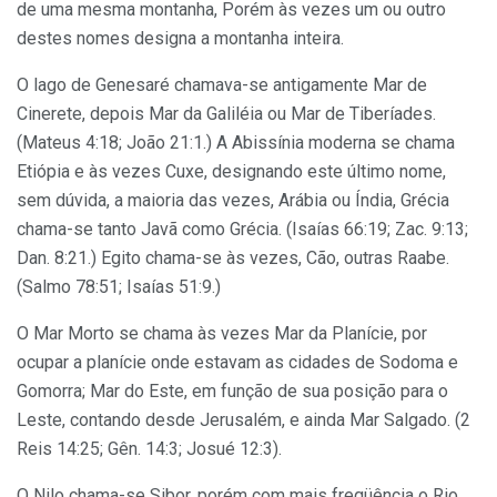
de uma mesma montanha, Porém às vezes um ou outro
destes nomes designa a montanha inteira.
O lago de Genesaré chamava-se antigamente Mar de
Cinerete, depois Mar da Galiléia ou Mar de Tiberíades.
(Mateus 4:18; João 21:1.) A Abissínia moderna se chama
Etiópia e às vezes Cuxe, designando este último nome,
sem dúvida, a maioria das vezes, Arábia ou Índia, Grécia
chama-se tanto Javã como Grécia. (Isaías 66:19; Zac. 9:13;
Dan. 8:21.) Egito chama-se às vezes, Cão, outras Raabe.
(Salmo 78:51; Isaías 51:9.)
O Mar Morto se chama às vezes Mar da Planície, por
ocupar a planície onde estavam as cidades de Sodoma e
Gomorra; Mar do Este, em função de sua posição para o
Leste, contando desde Jerusalém, e ainda Mar Salgado. (2
Reis 14:25; Gên. 14:3; Josué 12:3).
O Nilo chama-se Sibor, porém com mais freqüência o Rio,