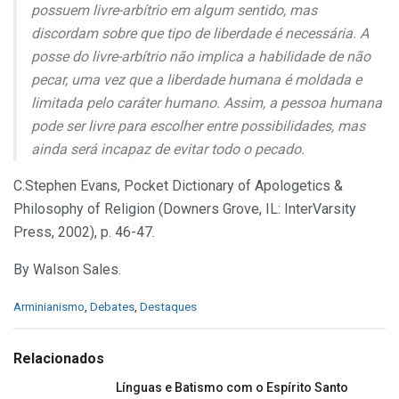
possuem livre-arbítrio em algum sentido, mas
discordam sobre que tipo de liberdade é necessária. A
posse do livre-arbítrio não implica a habilidade de não
pecar, uma vez que a liberdade humana é moldada e
limitada pelo caráter humano. Assim, a pessoa humana
pode ser livre para escolher entre possibilidades, mas
ainda será incapaz de evitar todo o pecado.
C.Stephen Evans, Pocket Dictionary of Apologetics &
Philosophy of Religion (Downers Grove, IL: InterVarsity
Press, 2002), p. 46-47.
By Walson Sales.
C
Arminianismo
,
Debates
,
Destaques
a
t
e
Relacionados
g
o
Línguas e Batismo com o Espírito Santo