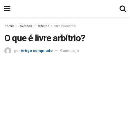
Home
Diversos
Debates
Arminianismo
O que é livre arbítrio?
por
Artigo compilado
9 anos ago