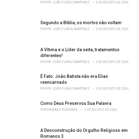
r
POR
PR. JOÃO FLÁVIO MARTINEZ
5 DE AGOSTO DE 2026
i
e
s
Segundo a Bíblia, os mortos não voltam
:
POR
PR. JOÃO FLÁVIO MARTINEZ
5 DE AGOSTO DE 2026
A Vítima e o Líder da seita, tratamentos
diferentes!
POR
PR. JOÃO FLÁVIO MARTINEZ
3 DE AGOSTO DE 2026
É Fato: João Batista não era Elias
reencarnado
POR
PR. JOÃO FLÁVIO MARTINEZ
3 DE AGOSTO DE 2026
Como Deus Preservou Sua Palavra
POR
ENVIADO POR EMAIL
2 DE AGOSTO DE 2026
A Desconstrução do Orgulho Religioso em
Romanos 3