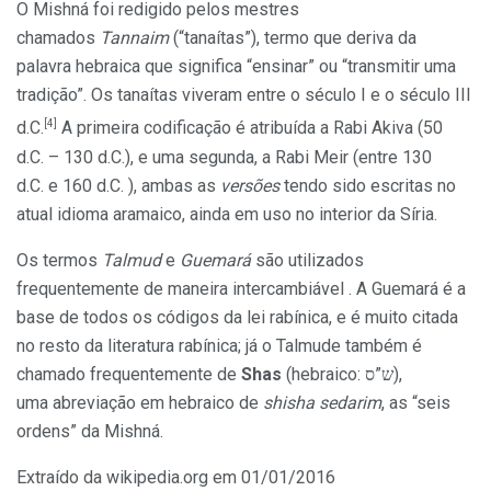
O Mishná foi redigido pelos mestres
chamados
Tannaim
(“tanaítas”), termo que deriva da
palavra hebraica que significa “ensinar” ou “transmitir uma
tradição”. Os tanaítas viveram entre o século I e o século III
[4]
d.C.
A primeira codificação é atribuída a Rabi Akiva (50
d.C. – 130 d.C.), e uma segunda, a Rabi Meir (entre 130
d.C. e 160 d.C. ), ambas as
versões
tendo sido escritas no
atual idioma aramaico, ainda em uso no interior da Síria.
Os termos
Talmud
e
Guemará
são utilizados
frequentemente de maneira intercambiável . A Guemará é a
base de todos os códigos da lei rabínica, e é muito citada
no resto da literatura rabínica; já o Talmude também é
chamado frequentemente de
Shas
(hebraico: ש”ס),
uma abreviação em hebraico de
shisha sedarim
, as “seis
ordens” da Mishná.
Extraído da wikipedia.org em 01/01/2016