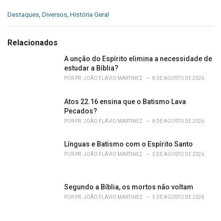
C
Destaques
,
Diversos
,
História Geral
a
t
e
Relacionados
g
o
A unção do Espírito elimina a necessidade de
r
estudar a Bíblia?
i
POR
PR. JOÃO FLÁVIO MARTINEZ
8 DE AGOSTO DE 2026
e
s
Atos 22.16 ensina que o Batismo Lava
:
Pecados?
POR
PR. JOÃO FLÁVIO MARTINEZ
8 DE AGOSTO DE 2026
Línguas e Batismo com o Espírito Santo
POR
PR. JOÃO FLÁVIO MARTINEZ
5 DE AGOSTO DE 2026
Segundo a Bíblia, os mortos não voltam
POR
PR. JOÃO FLÁVIO MARTINEZ
5 DE AGOSTO DE 2026