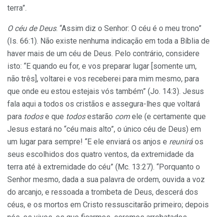
terra”.
O céu de Deus
. “Assim diz o Senhor: O céu é o meu trono”
(Is. 66:1). Não existe nenhuma indicação em toda a Bíblia de
haver mais de um céu de Deus. Pelo contrário, considere
isto: “E quando eu for, e vos preparar lugar [somente um,
não três], voltarei e vos receberei para mim mesmo, para
que onde eu estou estejais vós também” (Jo. 14:3). Jesus
fala aqui a todos os cristãos e assegura-lhes que voltará
para
todos
e que
todos
estarão
com
ele (e certamente que
Jesus estará no “céu mais alto”, o único céu de Deus) em
um lugar para sempre! “E ele enviará os anjos e
reunirá
os
seus escolhidos dos quatro ventos, da extremidade da
terra até à extremidade do céu” (Mc. 13:27). “Porquanto o
Senhor mesmo, dada a sua palavra de ordem, ouvida a voz
do arcanjo, e ressoada a trombeta de Deus, descerá dos
céus, e os mortos em Cristo ressuscitarão primeiro; depois