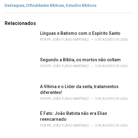
C
Destaques
,
Dificuldades Bíblicas
,
Estudos Bíblicos
a
t
e
Relacionados
g
o
Línguas e Batismo com o Espírito Santo
r
POR
PR. JOÃO FLÁVIO MARTINEZ
5 DE AGOSTO DE 2026
i
e
s
Segundo a Bíblia, os mortos não voltam
:
POR
PR. JOÃO FLÁVIO MARTINEZ
5 DE AGOSTO DE 2026
A Vítima e o Líder da seita, tratamentos
diferentes!
POR
PR. JOÃO FLÁVIO MARTINEZ
3 DE AGOSTO DE 2026
É Fato: João Batista não era Elias
reencarnado
POR
PR. JOÃO FLÁVIO MARTINEZ
3 DE AGOSTO DE 2026