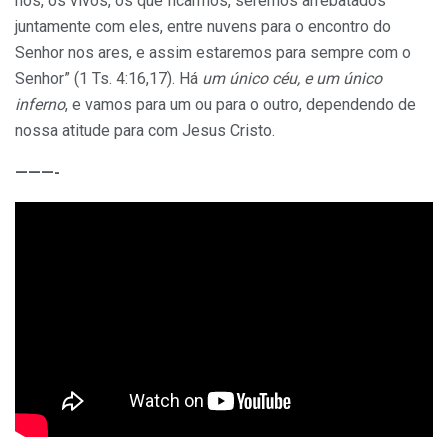
nós, os vivos, os que ficarmos, seremos arrebatados
juntamente com eles, entre nuvens para o encontro do
Senhor nos ares, e assim estaremos para sempre com o
Senhor” (1 Ts. 4:16,17). Há
um único céu, e um único
inferno
, e vamos para um ou para o outro, dependendo de
nossa atitude para com Jesus Cristo.
———-