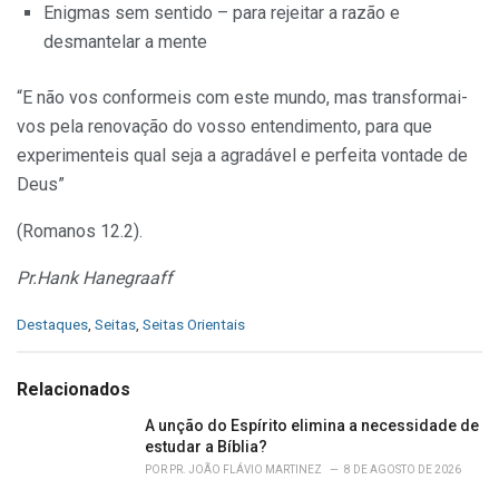
Enigmas sem sentido – para rejeitar a razão e
desmantelar a mente
“E não vos conformeis com este mundo, mas transformai-
vos pela renovação do vosso entendimento, para que
experimenteis qual seja a agradável e perfeita vontade de
Deus”
(Romanos 12.2).
Pr.Hank Hanegraaff
C
Destaques
,
Seitas
,
Seitas Orientais
a
t
e
Relacionados
g
o
A unção do Espírito elimina a necessidade de
r
estudar a Bíblia?
i
POR
PR. JOÃO FLÁVIO MARTINEZ
8 DE AGOSTO DE 2026
e