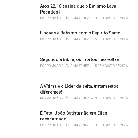
s
Atos 22.16 ensina que o Batismo Lava
:
Pecados?
POR
PR. JOÃO FLÁVIO MARTINEZ
8 DE AGOSTO DE 2026
Línguas e Batismo com o Espírito Santo
POR
PR. JOÃO FLÁVIO MARTINEZ
5 DE AGOSTO DE 2026
Segundo a Bíblia, os mortos não voltam
POR
PR. JOÃO FLÁVIO MARTINEZ
5 DE AGOSTO DE 2026
A Vítima e o Líder da seita, tratamentos
diferentes!
POR
PR. JOÃO FLÁVIO MARTINEZ
3 DE AGOSTO DE 2026
É Fato: João Batista não era Elias
reencarnado
POR
PR. JOÃO FLÁVIO MARTINEZ
3 DE AGOSTO DE 2026