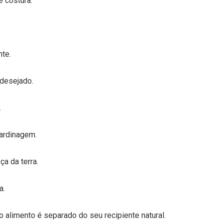
e costura.
te.
 desejado.
.
jardinagem.
ça da terra.
a.
o alimento é separado do seu recipiente natural.