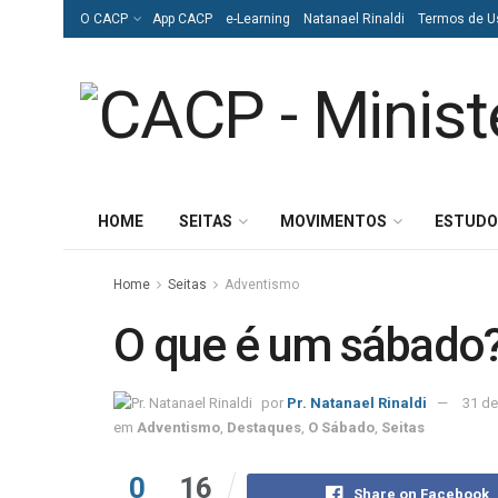
O CACP
App CACP
e-Learning
Natanael Rinaldi
Termos de U
HOME
SEITAS
MOVIMENTOS
ESTUDO
Home
Seitas
Adventismo
O que é um sábado
por
Pr. Natanael Rinaldi
31 de
em
Adventismo
,
Destaques
,
O Sábado
,
Seitas
0
16
Share on Facebook