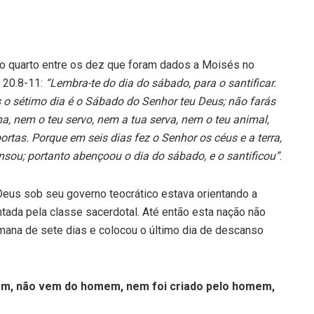
o quarto entre os dez que foram dados a Moisés no
o 20.8-11:
“Lembra-te do dia do sábado, para o santificar.
as o sétimo dia é o Sábado do Senhor teu Deus; não farás
ha, nem o teu servo, nem a tua serva, nem o teu animal,
ortas. Porque em seis dias fez o Senhor os céus e a terra,
nsou; portanto abençoou o dia do sábado, e o santificou”
.
Deus sob seu governo teocrático estava orientando a
ntada pela classe sacerdotal. Até então esta nação não
mana de sete dias e colocou o último dia de descanso
em, não vem do homem, nem foi criado pelo homem,