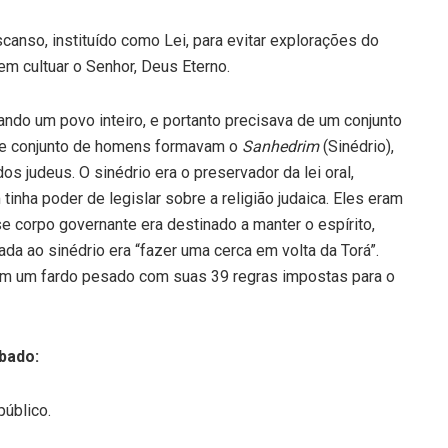
canso, instituído como Lei, para evitar explorações do
m cultuar o Senhor, Deus Eterno.
ando um povo inteiro, e portanto precisava de um conjunto
se conjunto de homens formavam o
Sanhedrim
(Sinédrio),
os judeus. O sinédrio era o preservador da lei oral,
inha poder de legislar sobre a religião judaica. Eles eram
se corpo governante era destinado a manter o espírito,
da ao sinédrio era “fazer uma cerca em volta da Torá”.
ram um fardo pesado com suas 39 regras impostas para o
ábado:
público.