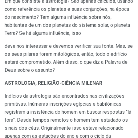
Em que consiste a astrologia? São ape­nas cálculos, usando
como referência os planetas e suas conjunções, na época
do nasci­mento? Tem alguma influência sobre nós,
habitantes de um dos planetas do sistema solar, o planeta
Terra? Se há alguma influência, isso
deve nos interessar e devemos verificar sua fon­te. Mas, se
os seus pilares forem mitológicos, então, todo o edifício
estará comprometido. Além disso, o que diz a Palavra de
Deus so­bre o assunto?
ASTROLOGIA, RELIGIÃO-CIÊNCIA
MILENAR
Indícios da astrologia são encontrados nas civilizações
primitivas. Inúmeras inscrições egíp­cias e babilônicas
registram a insistência do ho­mem em buscar respostas “lá
fora”. Desde tempos remotos o homem tem estudado os
sinais dos céus. Original­mente isso estava relacionado
apenas com as estações do ano e com o ciclo da