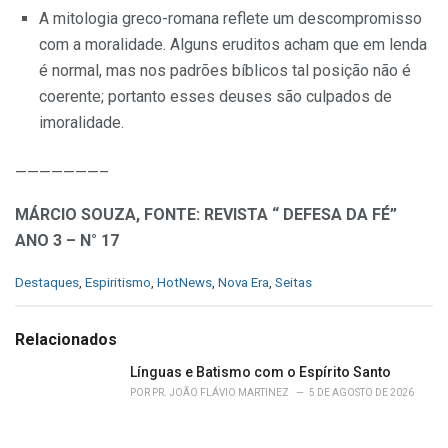
A mitologia greco-romana reflete um descompromisso
com a moralidade. Alguns eruditos acham que em lenda
é normal, mas nos padrões bíbli­cos tal posição não é
coerente; portanto esses deuses são culpados de
imoralidade.
———————–
MÁRCIO SOUZA, FONTE: REVISTA “ DEFESA DA FÉ”
ANO 3 – N° 17
C
Destaques
,
Espiritismo
,
HotNews
,
Nova Era
,
Seitas
a
t
e
Relacionados
g
o
Línguas e Batismo com o Espírito Santo
r
POR
PR. JOÃO FLÁVIO MARTINEZ
5 DE AGOSTO DE 2026
i
e
s