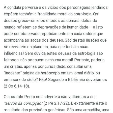
A conduta perversa e os vícios dos personagens lendários
expõem tam­bém a fragilidade moral da astrologia. Os
deuses greco-romanos e todos os demais ídolos do
mundo refletem as depravações da humanidade – e isto
pode ser observado repetidamente em cada estória que
acompanha as sagas dos deuses. São destas ilusões que
se revestem os planetas, para que tenham suas
influências! Sem dúvida estes deuses da astrologia são
faltosos, não possuem nenhuma moral! Portanto, poderia
um cristão, apenas por curio­sidade, consultar uma
“inocente” pá­gina de horóscopo em um jornal diário, ou
emissora de rádio? Não! Segundo a Bíblia não deveríamos
(2 Co 6.14-18).
O apóstolo Pedro nos adverte a não voltarmos a ser
“servos da corrup­ção
”(2 Pe 2.17-22). É exatamente este o
resultado das previsões genéricas. São uma armadilha, uma