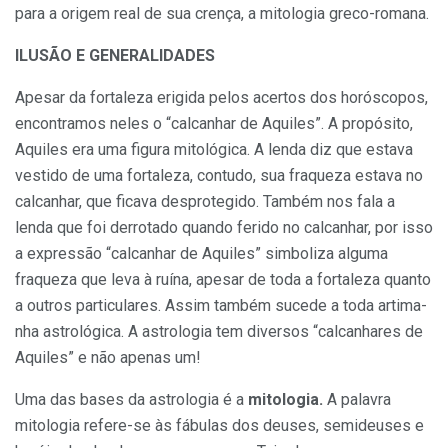
para a origem real de sua crença, a mi­tologia greco-romana.
ILUSÃO E GENERALIDADES
Apesar da fortaleza erigida pelos acertos dos horóscopos,
encontramos neles o “calcanhar de Aquiles”. A pro­pósito,
Aquiles era uma figura mitoló­gica. A lenda diz que estava
vestido de uma fortaleza, contudo, sua fraqueza estava no
calcanhar, que ficava des­protegido. Também nos fala a
lenda que foi derrotado quando ferido no calca­nhar, por isso
a expressão “calcanhar de Aquiles” simboliza alguma
fraque­za que leva à ruína, apesar de toda a fortaleza quanto
a outros particulares. Assim também sucede a toda artima­
nha astrológica. A astrologia tem diver­sos “calcanhares de
Aquiles” e não apenas um!
Uma das bases da astrologia é a
mitologia.
A palavra
mitologia refe­re-se às fábulas dos deuses, semideuses e