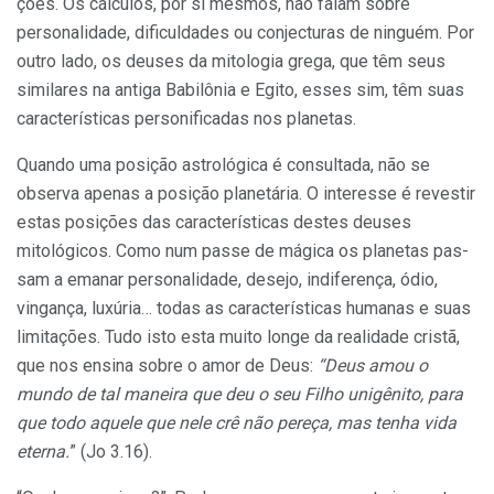
ções. Os cálculos, por si mesmos, não falam sobre
personalidade, dificuldades ou conjecturas de ninguém. Por
outro lado, os deuses da mitologia grega, que têm seus
similares na an­tiga Babilônia e Egito, esses sim, têm suas
características personificadas nos planetas.
Quando uma posição astrológica é consultada, não se
observa apenas a posição planetária. O interesse é re­vestir
estas posições das característi­cas destes deuses
mitológicos. Como num passe de mágica os planetas pas­
sam a emanar personalidade, desejo, indiferença, ódio,
vingança, luxúria… to­das as características humanas e suas
limitações. Tudo isto esta muito longe da realidade cristã,
que nos ensina so­bre o amor de Deus:
“Deus amou o
mundo de tal maneira que deu o seu Filho unigênito, para
que todo aquele que nele crê não pe­reça, mas tenha vida
eterna.
” (Jo 3.16).