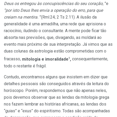
Deus os entregou às concupiscências do seu coração,
”e
“por isto Deus lhes envia a ope­ração do erro, para que
creiam na mentira.
”(Rml.24; 2 Ts 2.11). A ilusão da
generalidade é uma armadi­lha, uma rede que aprisiona o
raciocí­nio, iludindo o consultante. A mente pode ficar tão
absorta nas previsões, que, divagando, as moldará ao
evento mais próximo de sua interpretação. Já vimos que as
duas colunas da astrologia estão comprometidas com o
1
fracasso,
mi­tologia e imoralidade
,
consequentemente,
todo o restante é frágil.
Contudo, encontramos alguns que in­sistem em dizer que
detalhes pessoais são conseguidos através da leitura do
horósco­po. Porém, respondemos que não apenas neles,
pois devemos observar que as len­das da mitologia grega
nos fazem lembrar as histórias africanas, as lendas dos
“guias” e “exus” do espiritismo. Todas são acompanhadas