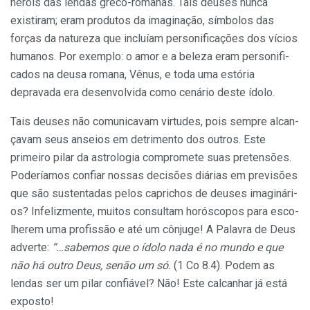
heróis das lendas greco-romanas. Tais deuses nunca
existiram; eram produ­tos da imaginação, símbolos das
forças da natureza que incluíam personifica­ções dos vícios
humanos. Por exem­plo: o amor e a beleza eram personifi­
cados na deusa romana, Vênus, e toda uma estória
depravada era desen­volvida como cenário deste ídolo.
Tais deuses não comunica­vam virtudes, pois sempre alcan­
çavam seus anseios em detrimen­to dos outros. Este
primeiro pilar da astrologia compromete suas pretensões.
Poderíamos confiar nossas decisões diárias em pre­visões
que são sustentadas pelos caprichos de deuses imaginári­
os? Infelizmente, muitos con­sultam horóscopos para esco­
lherem uma profissão e até um cônjuge! A Palavra de Deus
adverte:
“…sabemos que o ído­lo nada é no mundo e que
não há outro Deus, senão um só.
(1 Co 8.4). Podem as
lendas ser um pilar confiável? Não! Este calcanhar já está
exposto!