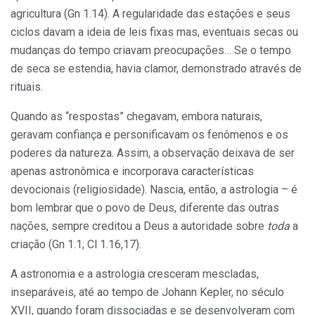
agricultura (Gn 1.14). A regularida­de das estações e seus
ciclos davam a ideia de leis fixas mas, eventuais secas ou
mudanças do tempo criavam preo­cupações… Se o tempo
de seca se es­tendia, havia clamor, demonstrado atra­vés de
rituais.
Quando as “respostas” chegavam, embora naturais,
geravam confiança e personificavam os fenômenos e os
po­deres da natureza. Assim, a observa­ção deixava de ser
apenas astronômica e incorporava características
devocionais (religiosidade). Nascia, então, a astrologia – é
bom lembrar que o povo de Deus, diferente das outras
nações, sempre creditou a Deus a autoridade sobre
toda
a
criação (Gn 1.1; Cl 1.16,17).
A astronomia e a astrologia cres­ceram mescladas,
inseparáveis, até ao tempo de Johann Kepler, no século
XVII, quando foram dissociadas e se desenvolveram com