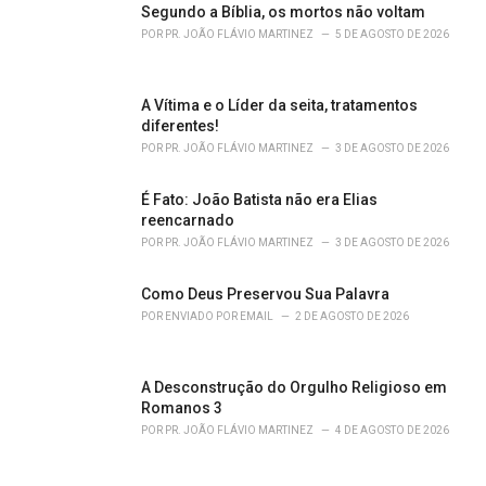
Segundo a Bíblia, os mortos não voltam
:
POR
PR. JOÃO FLÁVIO MARTINEZ
5 DE AGOSTO DE 2026
A Vítima e o Líder da seita, tratamentos
diferentes!
POR
PR. JOÃO FLÁVIO MARTINEZ
3 DE AGOSTO DE 2026
É Fato: João Batista não era Elias
reencarnado
POR
PR. JOÃO FLÁVIO MARTINEZ
3 DE AGOSTO DE 2026
Como Deus Preservou Sua Palavra
POR
ENVIADO POR EMAIL
2 DE AGOSTO DE 2026
A Desconstrução do Orgulho Religioso em
Romanos 3
POR
PR. JOÃO FLÁVIO MARTINEZ
4 DE AGOSTO DE 2026