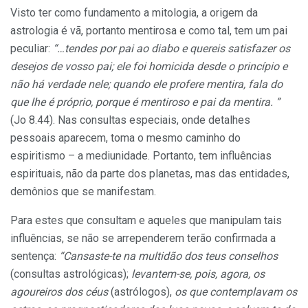
Visto ter como fundamento a mitologia, a ori­gem da
astrologia é vã, portanto mentirosa e como tal, tem um pai
peculiar:
“…tendes por pai ao diabo e quereis satisfazer os
desejos de vosso pai; ele foi homicida desde o princípio e
não há verdade nele; quando ele profere mentira, fala do
que lhe é próprio, porque é mentiroso e pai da mentira. ”
(Jo 8.44). Nas consultas es­peciais, onde detalhes
pessoais aparecem, toma o mesmo caminho do
espiritismo – a mediunidade. Portanto, tem influências
espirituais, não da parte dos planetas, mas das entidades,
demônios que se manifestam.
Para estes que consultam e aqueles que mani­pulam tais
influências, se não se arrependerem terão confirmada a
sentença:
“Cansaste-te na multidão dos teus conselhos
(consultas astroló­gicas);
levantem-se, pois, agora, os
agoureiros dos céus
(astrólogos),
os que contemplavam os