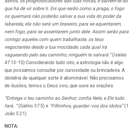
astros, os prognosticadores das luas novas, e salvem-te do
que há de vir sobre ti. Eis que serão como a praga, o fogo
os queimará não poderão salvar a sua vida do poder da
laba­reda; ela não será um braseiro, para se aquentarem,
nem fogo, para se assentarem junto dele.
Assim serão para
contigo aqueles com quem trabalhaste, os teus
negociantes desde a tua mocidade; cada qual irá
vagueando pelo seu caminho; ninguém te salvará.”
(Isaías
47.13-15) Considerando tudo isto, a astrologia não é algo
que possamos consultar por curiosidade ou brin­cadeira. A
idolatria de qualquer sorte é abominá­vel. Não precisamos
de ilusões, temos o Deus vivo, que ouve as orações.
“Entrega o teu caminho ao Senhor; confia Nele, e Ele tudo
fará. ”
(Salmo 37.5) e
“Filhinhos, guardai- vos dos ídolos”
(1
João 5.21).
NOTA: