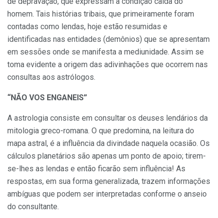
de depravação, que ex­pressam a condição caída do
homem. Tais histórias tribais, que primeiramente foram
contadas como lendas, hoje estão resu­midas e
identificadas nas entidades (de­mônios) que se apresentam
em sessões onde se manifesta a mediunidade. Assim se
toma evidente a origem das adi­vinhações que ocorrem nas
consultas aos astrólogos.
“NÃO VOS ENGANEIS”
A astrologia consiste em consultar os deuses lendários da
mitologia greco-romana. O que predomina, na leitura do
mapa astral, é a influência da divindade naquela oca­sião. Os
cálculos planetários são apenas um pon­to de apoio; tirem-
se-lhes as lendas e então fica­rão sem influência! As
respostas, em sua forma generalizada, trazem informações
ambíguas que podem ser interpretadas conforme o anseio
do consultante.