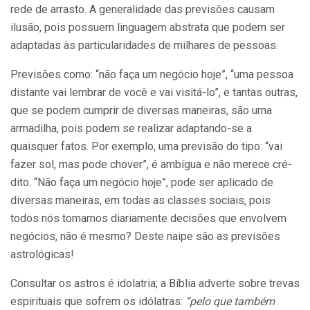
rede de arrasto. A gene­ralidade das previsões causam
ilusão, pois possuem linguagem abstrata que po­dem ser
adaptadas às particularida­des de milhares de pessoas.
Previsões como: “não faça um ne­gócio hoje”, “uma pessoa
distante vai lembrar de você e vai visitá-lo”, e tan­tas outras,
que se podem cumprir de diversas maneiras, são uma
armadilha, pois podem se realizar adaptando-se a
quaisquer fatos. Por exemplo, uma pre­visão do tipo: “vai
fazer sol, mas pode chover”, é ambígua e não merece cré­
dito. “Não faça um negócio hoje”, pode ser aplicado de
diversas maneiras, em todas as classes sociais, pois
todos nós tomamos diariamente decisões que en­volvem
negócios, não é mesmo? Des­te naipe são as previsões
astrológicas!
Consultar os astros é idolatria; a Bíblia adverte sobre trevas
espirituais que sofrem os idólatras:
“pelo que também