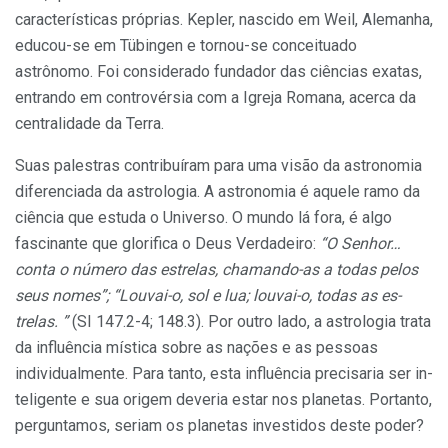
características próprias. Kepler, nascido em Weil, Alemanha,
educou-se em Tübingen e tornou-se conceitu­ado
astrônomo. Foi considerado fundador das ciências exatas,
entrando em contro­vérsia com a Igreja Romana, acerca da
centralidade da Terra.
Suas palestras contribuíram para uma vi­são da astronomia
diferenciada da astrolo­gia. A astronomia é aquele ramo da
ciência que estuda o Universo. O mundo lá fora, é algo
fascinante que glorifica o Deus Verdadeiro:
“O
Senhor…
conta o número das estrelas, chamando-as a todas pelos
seus nomes”; “Louvai-o, sol e lua; louvai-o, todas as es­
trelas. ”
(SI 147.2-4; 148.3). Por outro lado, a astrologia trata
da influência mística sobre as nações e as pessoas
individualmente. Para tanto, esta influência precisaria ser in­
teligente e sua origem deveria estar nos pla­netas. Portanto,
perguntamos, seriam os pla­netas investidos deste poder?