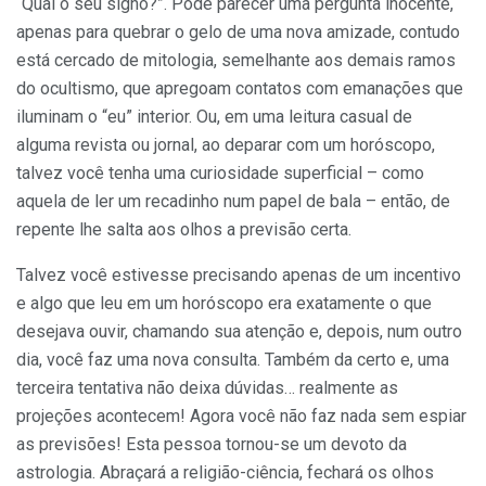
“Qual o seu signo?”. Pode pa­recer uma pergunta inocente,
ape­nas para quebrar o gelo de uma nova amizade, contudo
está cer­cado de mitologia, semelhante aos demais ramos
do ocultismo, que apregoam contatos com ema­nações que
iluminam o “eu” in­terior. Ou, em uma leitura ca­sual de
alguma revista ou jor­nal, ao deparar com um horós­copo,
talvez você tenha uma curiosidade superficial – como
aquela de ler um recadinho num papel de bala – então, de
repente lhe salta aos olhos a previsão certa.
Talvez você estivesse precisando apenas de um incentivo
e algo que leu em um horóscopo era exatamente o que
desejava ouvir, chamando sua aten­ção e, depois, num outro
dia, você faz uma nova consulta. Também da certo e, uma
terceira tentativa não deixa dúvidas… realmente as
projeções acon­tecem! Agora você não faz nada sem espiar
as previsões! Esta pessoa tornou-se um devoto da
astrologia. Abra­çará a religião-ciência, fechará os olhos