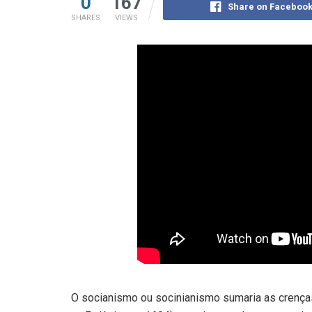
0
167
Share on Faceboo
SHARES
VIEWS
O socianismo ou socinianismo sumaria as crenças