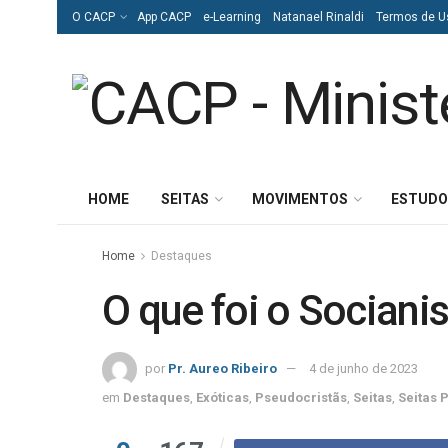
O CACP
App CACP
e-Learning
Natanael Rinaldi
Termos de U
HOME
SEITAS
MOVIMENTOS
ESTUDO
Home
Destaques
O que foi o Socian
por
Pr. Aureo Ribeiro
4 de junho de 2023
em
Destaques
,
Exóticas
,
Pseudocristãs
,
Seitas
,
Seitas 