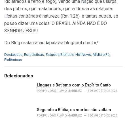
idolatrados a ferro e fogo), vendo uma Nação que usurpa
dos pobres, que mata bebês, que endossa as relações
ilícitas contrárias à natureza (Rm 1.26), e tantas outras, só
posso dizer uma coisa: O BRASIL AINDA NÃO É DO
SENHOR JESUS!.
Do Blog restauracaodapalavra.blogspot.com.br/
C
Destaques
,
Estatísticas
,
Estudos Bíblicos
,
HotNews
,
Mídia e Fé
,
a
Polêmicas
t
e
g
Relacionados
o
r
Línguas e Batismo com o Espírito Santo
i
POR
PR. JOÃO FLÁVIO MARTINEZ
5 DE AGOSTO DE 2026
e
s
:
Segundo a Bíblia, os mortos não voltam
POR
PR. JOÃO FLÁVIO MARTINEZ
5 DE AGOSTO DE 2026