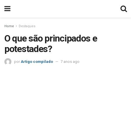
Home
Destaques
O que são principados e
potestades?
por
Artigo compilado
7 anos ago