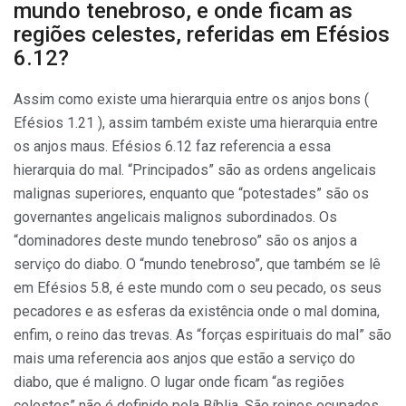
mundo tenebroso, e onde ficam as
regiões celestes, referidas em Efésios
6.12?
Assim como existe uma hierarquia entre os anjos bons (
Efésios 1.21 ), assim também existe uma hierarquia entre
os anjos maus. Efésios 6.12 faz referencia a essa
hierarquia do mal. “Principados” são as ordens angelicais
malignas superiores, enquanto que “potestades” são os
governantes angelicais malignos subordinados. Os
“dominadores deste mundo tenebroso” são os anjos a
serviço do diabo. O “mundo tenebroso”, que também se lê
em Efésios 5.8, é este mundo com o seu pecado, os seus
pecadores e as esferas da existência onde o mal domina,
enfim, o reino das trevas. As “forças espirituais do mal” são
mais uma referencia aos anjos que estão a serviço do
diabo, que é maligno. O lugar onde ficam “as regiões
celestes” não é definido pela Bíblia. São reinos ocupados