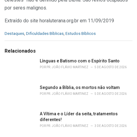
por seres malignos.
Extraído do site horaluterana.org.br em 11/09/2019
C
Destaques
,
Dificuldades Bíblicas
,
Estudos Bíblicos
a
t
e
Relacionados
g
o
Línguas e Batismo com o Espírito Santo
r
POR
PR. JOÃO FLÁVIO MARTINEZ
5 DE AGOSTO DE 2026
i
e
s
Segundo a Bíblia, os mortos não voltam
:
POR
PR. JOÃO FLÁVIO MARTINEZ
5 DE AGOSTO DE 2026
A Vítima e o Líder da seita, tratamentos
diferentes!
POR
PR. JOÃO FLÁVIO MARTINEZ
3 DE AGOSTO DE 2026