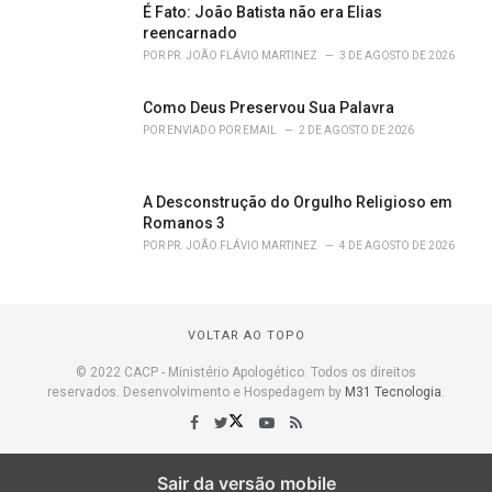
É Fato: João Batista não era Elias
reencarnado
POR
PR. JOÃO FLÁVIO MARTINEZ
3 DE AGOSTO DE 2026
Como Deus Preservou Sua Palavra
POR
ENVIADO POR EMAIL
2 DE AGOSTO DE 2026
A Desconstrução do Orgulho Religioso em
Romanos 3
POR
PR. JOÃO FLÁVIO MARTINEZ
4 DE AGOSTO DE 2026
VOLTAR AO TOPO
© 2022 CACP - Ministério Apologético. Todos os direitos
reservados. Desenvolvimento e Hospedagem by
M31 Tecnologia
.
Sair da versão mobile