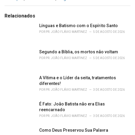
a
t
e
Relacionados
g
o
Línguas e Batismo com o Espírito Santo
r
POR
PR. JOÃO FLÁVIO MARTINEZ
5 DE AGOSTO DE 2026
i
e
s
Segundo a Bíblia, os mortos não voltam
:
POR
PR. JOÃO FLÁVIO MARTINEZ
5 DE AGOSTO DE 2026
A Vítima e o Líder da seita, tratamentos
diferentes!
POR
PR. JOÃO FLÁVIO MARTINEZ
3 DE AGOSTO DE 2026
É Fato: João Batista não era Elias
reencarnado
POR
PR. JOÃO FLÁVIO MARTINEZ
3 DE AGOSTO DE 2026
Como Deus Preservou Sua Palavra