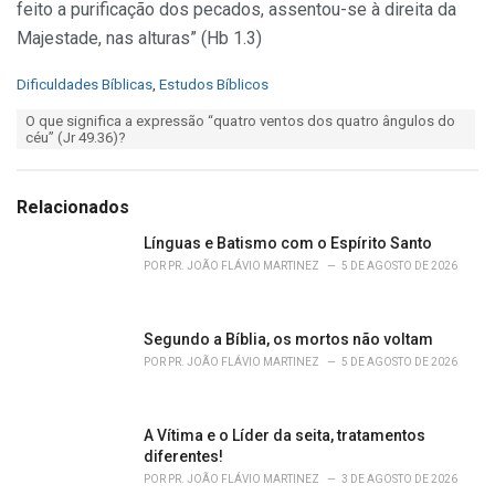
feito a purificação dos pecados, assentou-se à direita da
Majestade, nas alturas” (Hb 1.3)
C
Dificuldades Bíblicas
,
Estudos Bíblicos
a
T
O que significa a expressão “quatro ventos dos quatro ângulos do
t
a
céu” (Jr 49.36)?
e
g
g
s
o
:
r
Relacionados
i
e
Línguas e Batismo com o Espírito Santo
s
POR
PR. JOÃO FLÁVIO MARTINEZ
5 DE AGOSTO DE 2026
:
Segundo a Bíblia, os mortos não voltam
POR
PR. JOÃO FLÁVIO MARTINEZ
5 DE AGOSTO DE 2026
A Vítima e o Líder da seita, tratamentos
diferentes!
POR
PR. JOÃO FLÁVIO MARTINEZ
3 DE AGOSTO DE 2026