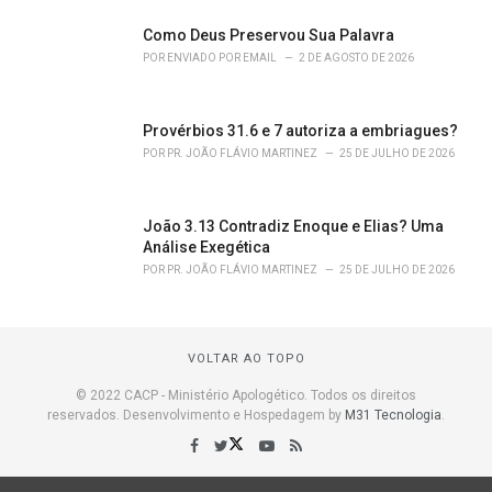
Como Deus Preservou Sua Palavra
POR
ENVIADO POR EMAIL
2 DE AGOSTO DE 2026
Provérbios 31.6 e 7 autoriza a embriagues?
POR
PR. JOÃO FLÁVIO MARTINEZ
25 DE JULHO DE 2026
João 3.13 Contradiz Enoque e Elias? Uma
Análise Exegética
POR
PR. JOÃO FLÁVIO MARTINEZ
25 DE JULHO DE 2026
VOLTAR AO TOPO
© 2022 CACP - Ministério Apologético. Todos os direitos
reservados. Desenvolvimento e Hospedagem by
M31 Tecnologia
.