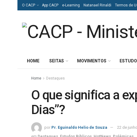
O CACP
App CACP
e-Learning
Natanael Rinaldi
Termos de U
HOME
SEITAS
MOVIMENTOS
ESTUDO
Home
Destaques
O que significa a e
Dias”?
por
Pr. Eguinaldo Helio de Souza
22 de junh
em
Destaques
,
Estudos Bíblicos
,
HotNews
,
Polêmicas