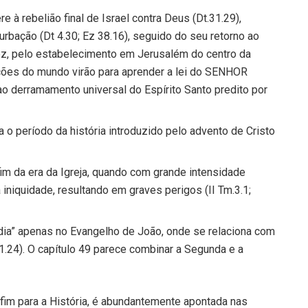
e à rebelião final de Israel contra Deus (Dt.31.29),
bação (Dt 4.30; Ez 38.16), seguido do seu retorno ao
ez, pelo estabelecimento em Jerusalém do centro da
nações do mundo virão para aprender a lei do SENHOR
o derramamento universal do Espírito Santo predito por
 o período da história introduzido pelo advento de Cristo
m da era da Igreja, quando com grande intensidade
 iniquidade, resultando em graves perigos (II Tm.3.1;
dia” apenas no Evangelho de João, onde se relaciona com
11.24). O capítulo 49 parece combinar a Segunda e a
im para a História, é abundantemente apontada nas