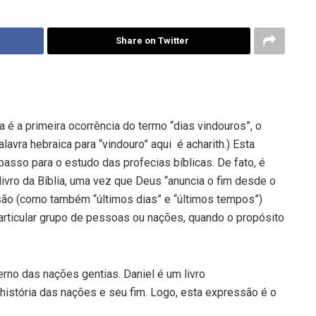
Share on Twitter
a é a primeira ocorrência do termo “dias vindouros”, o
alavra hebraica para “vindouro” aqui é acharith.) Esta
asso para o estudo das profecias bíblicas. De fato, é
livro da Bíblia, uma vez que Deus “anuncia o fim desde o
ssão (como também “últimos dias” e “últimos tempos”)
particular grupo de pessoas ou nações, quando o propósito
erno das nações gentias. Daniel é um livro
história das nações e seu fim. Logo, esta expressão é o