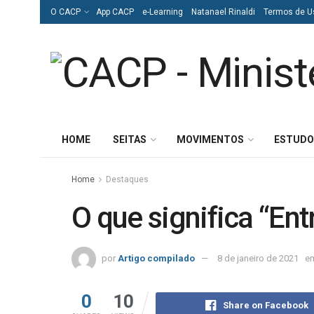
O CACP
App CACP
e-Learning
Natanael Rinaldi
Termos de U
HOME
SEITAS
MOVIMENTOS
ESTUDO
Home
Destaques
O que significa “En
por
Artigo compilado
8 de janeiro de 2021
e
0
10
Share on Facebook