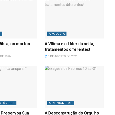
S
APOLOGIA
íblia, os mortos
A Vítima e o Líder da seita,
tratamentos diferentes!
DE 2026
3 DE AGOSTO DE 2026
STÓRICOS
ARMINIANISMO
 Preservou Sua
A Desconstrução do Orgulho