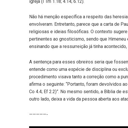
igreja (I Tm 1.18; 4.14; 6.12).
Não há menção específica a respeito das heresia
envolveram. Entretanto, parece que a carta de Pa
religiosas e ideias filosóficas. O contexto sug
pertinentes ao gnosticismo, sendo que Himeneu 
ensinando que a ressurreição já tinha acontecido
A sentença para esses obreiros seria que fossem
entende como uma espécie de disciplina ou exclu
procedimento visava tanto a correção como a puni
afirma o seguinte: “Portanto, foram devolvidos a
Co 4.4; Ef 2.2)”. No mesmo sentido, a Bíblia de e
outro lado, deixa a vida da pessoa aberta aos ataq
—————-