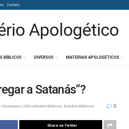
so
Contato
S BÍBLICOS
DIVERSOS
MATERIAIS APOLOGÉTICOS
tregar a Satanás”?
0
m
Destaques
,
Dificuldades Bíblicas
,
Estudos Bíblicos
Share on Twitter