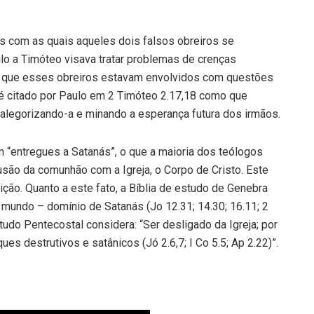
s com as quais aqueles dois falsos obreiros se
ulo a Timóteo visava tratar problemas de crenças
ere que esses obreiros estavam envolvidos com questões
é citado por Paulo em 2 Timóteo 2.17,18 como que
, alegorizando-a e minando a esperança futura dos irmãos.
 “entregues a Satanás”, o que a maioria dos teólogos
são da comunhão com a Igreja, o Corpo de Cristo. Este
ção. Quanto a este fato, a Bíblia de estudo de Genebra
o mundo – domínio de Satanás (Jo 12.31; 14.30; 16.11; 2
studo Pentecostal considera: “Ser desligado da Igreja; por
ues destrutivos e satânicos (Jó 2.6,7; I Co 5.5; Ap 2.22)”.