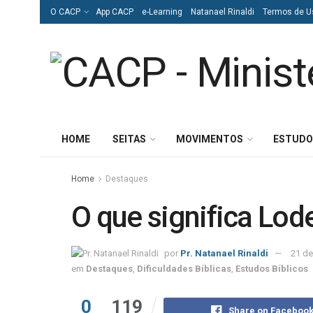
O CACP
App CACP
e-Learning
Natanael Rinaldi
Termos de U
HOME
SEITAS
MOVIMENTOS
ESTUDO
Home
Destaques
O que significa Lod
por
Pr. Natanael Rinaldi
21 de
em
Destaques
,
Dificuldades Bíblicas
,
Estudos Bíblicos
0
119
Share on Faceboo