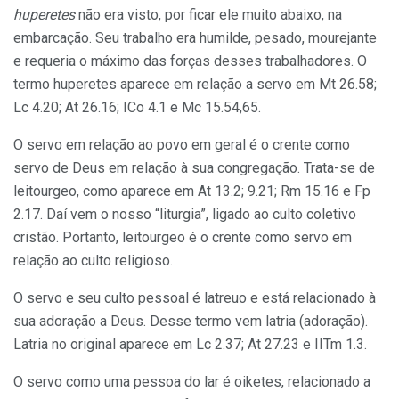
huperetes
não era visto, por ficar ele muito abaixo, na
embarcação. Seu trabalho era humilde, pesado, mourejante
e requeria o máximo das forças desses trabalhadores. O
termo huperetes aparece em relação a servo em Mt 26.58;
Lc 4.20; At 26.16; ICo 4.1 e Mc 15.54,65.
O servo em relação ao povo em geral é o crente como
servo de Deus em relação à sua congregação. Trata-se de
leitourgeo, como aparece em At 13.2; 9.21; Rm 15.16 e Fp
2.17. Daí vem o nosso “liturgia”, ligado ao culto coletivo
cristão. Portanto, leitourgeo é o crente como servo em
relação ao culto religioso.
O servo e seu culto pessoal é latreuo e está relacionado à
sua adoração a Deus. Desse termo vem latria (adoração).
Latria no original aparece em Lc 2.37; At 27.23 e IITm 1.3.
O servo como uma pessoa do lar é oiketes, relacionado a