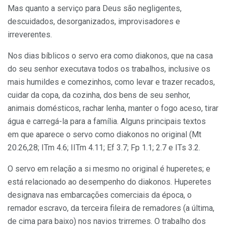
Mas quanto a serviço para Deus são negligentes,
descuidados, desorganizados, improvisadores e
irreverentes.
Nos dias bíblicos o servo era como diakonos, que na casa
do seu senhor executava todos os trabalhos, inclusive os
mais humildes e comezinhos, como levar e trazer recados,
cuidar da copa, da cozinha, dos bens de seu senhor,
animais domésticos, rachar lenha, manter o fogo aceso, tirar
água e carregá-la para a família. Alguns principais textos
em que aparece o servo como diakonos no original (Mt
20.26,28; ITm 4.6; IITm 4.11; Ef 3.7; Fp 1.1; 2.7 e ITs 3.2.
O servo em relação a si mesmo no original é huperetes; e
está relacionado ao desempenho do diakonos. Huperetes
designava nas embarcações comerciais da época, o
remador escravo, da terceira fileira de remadores (a última,
de cima para baixo) nos navios trirremes. O trabalho dos