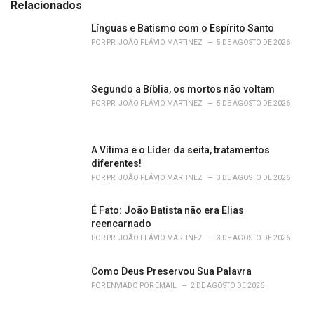
e
Relacionados
g
o
Línguas e Batismo com o Espírito Santo
r
POR
PR. JOÃO FLÁVIO MARTINEZ
5 DE AGOSTO DE 2026
i
e
s
Segundo a Bíblia, os mortos não voltam
:
POR
PR. JOÃO FLÁVIO MARTINEZ
5 DE AGOSTO DE 2026
A Vítima e o Líder da seita, tratamentos
diferentes!
POR
PR. JOÃO FLÁVIO MARTINEZ
3 DE AGOSTO DE 2026
É Fato: João Batista não era Elias
reencarnado
POR
PR. JOÃO FLÁVIO MARTINEZ
3 DE AGOSTO DE 2026
Como Deus Preservou Sua Palavra
POR
ENVIADO POR EMAIL
2 DE AGOSTO DE 2026