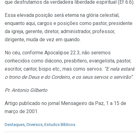
que desfrutamos da verdadeira liberdade espiritual (Ef 6.6).
Essa elevada posição será etema na glória celestial,
enquanto aqui, cargos e posições como pastor, presidente
da igreja, gerente, diretor, administrador, professor,
dirigente, muda de vez em quando.
No céu, conforme Apocalipse 22.3, não seremos
conhecidos como diácono, presbítero, evangelista, pastor,
escritor, cantor, bispo etc., mas como servos:
“E nela estará
o trono de Deus e do Cordeiro, e os seus servos o servirão”
.
Pr. Antonio Gilberto
Artigo publicado no jornal Mensageiro da Paz, 1 a 15 de
março de 2001.
C
Destaques
,
Diversos
,
Estudos Bíblicos
a
t