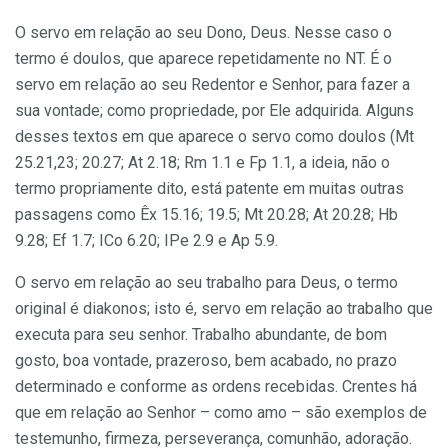
O servo em relação ao seu Dono, Deus. Nesse caso o
termo é doulos, que aparece repetidamente no NT. É o
servo em relação ao seu Redentor e Senhor, para fazer a
sua vontade; como propriedade, por Ele adquirida. Alguns
desses textos em que aparece o servo como doulos (Mt
25.21,23; 20.27; At 2.18; Rm 1.1 e Fp 1.1, a ideia, não o
termo propriamente dito, está patente em muitas outras
passagens como Êx 15.16; 19.5; Mt 20.28; At 20.28; Hb
9.28; Ef 1.7; ICo 6.20; IPe 2.9 e Ap 5.9.
O servo em relação ao seu trabalho para Deus, o termo
original é diakonos; isto é, servo em relação ao trabalho que
executa para seu senhor. Trabalho abundante, de bom
gosto, boa vontade, prazeroso, bem acabado, no prazo
determinado e conforme as ordens recebidas. Crentes há
que em relação ao Senhor – como amo – são exemplos de
testemunho, firmeza, perseverança, comunhão, adoração.