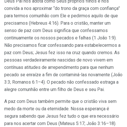
Deus Pai nos adota como Seus próprios filhos e nos
convida a nos aproximar “do trono da graça com confiança”
para termos comunhão com Ele e pedirmos aquilo de que
precisamos (Hebreus 4:16). Para o cristão, manter um
senso de paz com Deus significa que confessamos
continuamente os nossos pecados e falhas (1 João 1:9).
Não precisamos ficar confessando para estabelecermos a
paz com Deus; Jesus fez isso na cruz quando cremos. As
pessoas verdadeiramente nascidas de novo vivem em
contínuas atitudes de arrependimento para que nenhum
pecado se enraíze a fim de contaminá-las novamente (João
3:3; Romanos 6:1–4). O pecado não confessado estraga a
alegre comunhão entre um filho de Deus e seu Pai.
A paz com Deus também permite que o cristão viva sem
medo da morte ou da eternidade. Nossa esperança é
segura sabendo que Jesus fez tudo o que era necessário
para nos acertar com Deus (Mateus 5:17; João 3:16–18).