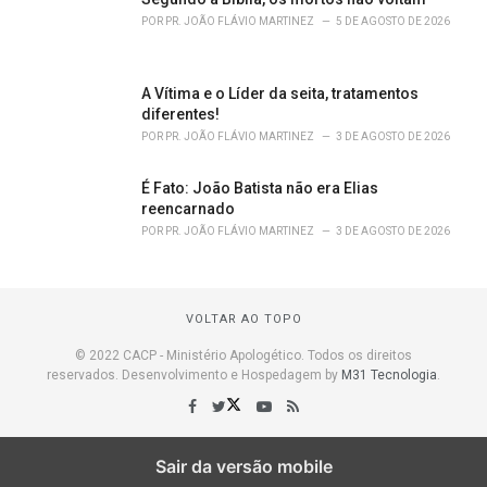
POR
PR. JOÃO FLÁVIO MARTINEZ
5 DE AGOSTO DE 2026
A Vítima e o Líder da seita, tratamentos
diferentes!
POR
PR. JOÃO FLÁVIO MARTINEZ
3 DE AGOSTO DE 2026
É Fato: João Batista não era Elias
reencarnado
POR
PR. JOÃO FLÁVIO MARTINEZ
3 DE AGOSTO DE 2026
VOLTAR AO TOPO
© 2022 CACP - Ministério Apologético. Todos os direitos
reservados. Desenvolvimento e Hospedagem by
M31 Tecnologia
.
Sair da versão mobile