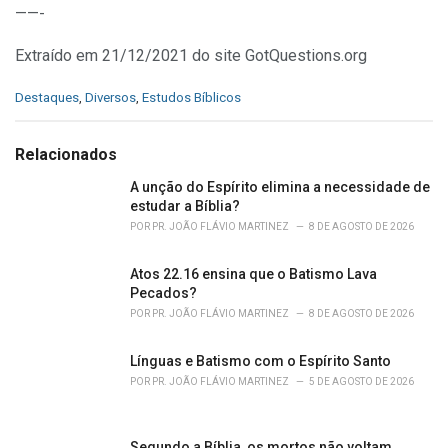
——-
Extraído em 21/12/2021 do site GotQuestions.org
C
Destaques
,
Diversos
,
Estudos Bíblicos
a
t
e
Relacionados
g
o
A unção do Espírito elimina a necessidade de
r
estudar a Bíblia?
i
POR
PR. JOÃO FLÁVIO MARTINEZ
8 DE AGOSTO DE 2026
e
s
Atos 22.16 ensina que o Batismo Lava
:
Pecados?
POR
PR. JOÃO FLÁVIO MARTINEZ
8 DE AGOSTO DE 2026
Línguas e Batismo com o Espírito Santo
POR
PR. JOÃO FLÁVIO MARTINEZ
5 DE AGOSTO DE 2026
Segundo a Bíblia, os mortos não voltam