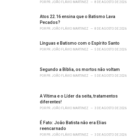
i
POR
PR. JOÃO FLÁVIO MARTINEZ
8 DE AGOSTO DE 2026
e
s
Atos 22.16 ensina que o Batismo Lava
:
Pecados?
POR
PR. JOÃO FLÁVIO MARTINEZ
8 DE AGOSTO DE 2026
Línguas e Batismo com o Espírito Santo
POR
PR. JOÃO FLÁVIO MARTINEZ
5 DE AGOSTO DE 2026
Segundo a Bíblia, os mortos não voltam
POR
PR. JOÃO FLÁVIO MARTINEZ
5 DE AGOSTO DE 2026
A Vítima e o Líder da seita, tratamentos
diferentes!
POR
PR. JOÃO FLÁVIO MARTINEZ
3 DE AGOSTO DE 2026
É Fato: João Batista não era Elias
reencarnado
POR
PR. JOÃO FLÁVIO MARTINEZ
3 DE AGOSTO DE 2026