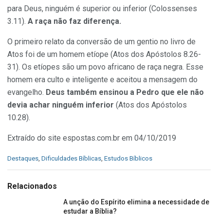
para Deus, ninguém é superior ou inferior (
Colossenses
3.11
).
A raça não faz diferença.
O primeiro relato da conversão de um gentio no livro de
Atos foi de um homem etíope (
Atos dos Apóstolos 8.26-
31
). Os etíopes são um povo africano de raça negra. Esse
homem era culto e inteligente e aceitou a mensagem do
evangelho.
Deus também ensinou a Pedro que ele não
devia achar ninguém inferior
(
Atos dos Apóstolos
10.28
).
Extraído do site espostas.com.br em 04/10/2019
C
Destaques
,
Dificuldades Bíblicas
,
Estudos Bíblicos
a
t
e
Relacionados
g
o
A unção do Espírito elimina a necessidade de
r
estudar a Bíblia?