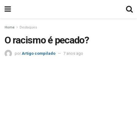
Home
Destaques
O racismo é pecado?
por
Artigo compilado
7 anos ago