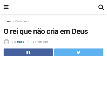
Home
Destaques
O rei que não cria em Deus
por
cacp
13 anos ago