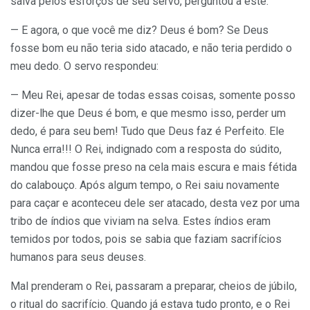
salva pelos esforços de seu servo, perguntou a este:
— E agora, o que você me diz? Deus é bom? Se Deus
fosse bom eu não teria sido atacado, e não teria perdido o
meu dedo. O servo respondeu:
— Meu Rei, apesar de todas essas coisas, somente posso
dizer-lhe que Deus é bom, e que mesmo isso, perder um
dedo, é para seu bem! Tudo que Deus faz é Perfeito. Ele
Nunca erra!!! O Rei, indignado com a resposta do súdito,
mandou que fosse preso na cela mais escura e mais fétida
do calabouço. Após algum tempo, o Rei saiu novamente
para caçar e aconteceu dele ser atacado, desta vez por uma
tribo de índios que viviam na selva. Estes índios eram
temidos por todos, pois se sabia que faziam sacrifícios
humanos para seus deuses.
Mal prenderam o Rei, passaram a preparar, cheios de júbilo,
o ritual do sacrifício. Quando já estava tudo pronto, e o Rei