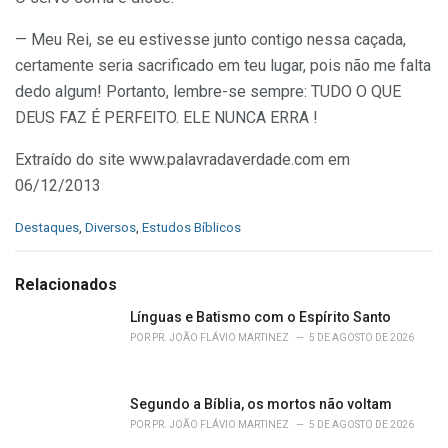
— Meu Rei, se eu estivesse junto contigo nessa caçada,
certamente seria sacrificado em teu lugar, pois não me falta
dedo algum! Portanto, lembre-se sempre: TUDO O QUE
DEUS FAZ É PERFEITO. ELE NUNCA ERRA !
Extraído do site www.palavradaverdade.com em
06/12/2013
C
Destaques
,
Diversos
,
Estudos Bíblicos
a
t
e
Relacionados
g
o
Línguas e Batismo com o Espírito Santo
r
POR
PR. JOÃO FLÁVIO MARTINEZ
5 DE AGOSTO DE 2026
i
e
s
Segundo a Bíblia, os mortos não voltam
:
POR
PR. JOÃO FLÁVIO MARTINEZ
5 DE AGOSTO DE 2026