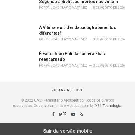
Segundo a Bíblia, os mortos não voltam
POR
PR. JOÃO FLÁVIO MARTINEZ
5 DE AGOSTO DE 2026
A Vítima e o Líder da seita, tratamentos
diferentes!
POR
PR. JOÃO FLÁVIO MARTINEZ
3 DE AGOSTO DE 2026
É Fato: João Batista não era Elias
reencarnado
POR
PR. JOÃO FLÁVIO MARTINEZ
3 DE AGOSTO DE 2026
VOLTAR AO TOPO
© 2022 CACP - Ministério Apologético. Todos os direitos
reservados. Desenvolvimento e Hospedagem by
M31 Tecnologia
.
Sair da versão mobile