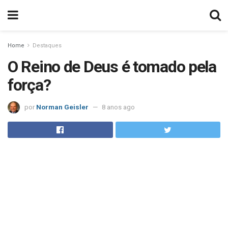
Home
Destaques
O Reino de Deus é tomado pela
força?
por
Norman Geisler
8 anos ago