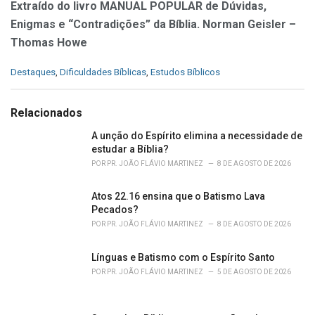
Extraído do livro
MANUAL POPULAR
de Dúvidas,
Enigmas e “Contradições” da Bíblia. Norman Geisler –
Thomas Howe
C
Destaques
,
Dificuldades Bíblicas
,
Estudos Bíblicos
a
t
e
Relacionados
g
o
A unção do Espírito elimina a necessidade de
r
estudar a Bíblia?
i
POR
PR. JOÃO FLÁVIO MARTINEZ
8 DE AGOSTO DE 2026
e
s
Atos 22.16 ensina que o Batismo Lava
:
Pecados?
POR
PR. JOÃO FLÁVIO MARTINEZ
8 DE AGOSTO DE 2026
Línguas e Batismo com o Espírito Santo
POR
PR. JOÃO FLÁVIO MARTINEZ
5 DE AGOSTO DE 2026