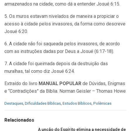
armazenados na cidade, como dá a entender Josué 6:15.
5. Os muros estavam nivelados de maneira a propiciar o
acesso à cidade pelos invasores, da forma como descreve
Josué 6:20.
6. A cidade não foi saqueada pelos invasores, de acordo
com as instruções dadas por Deus a Josué (6:17-18).
7. A cidade foi queimada depois da destruição das
muralhas, tal como diz Josué 6:24.
Extraído do livro
MANUAL POPULAR
de Dúvidas, Enigmas
e “Contradições” da Bíblia. Norman Geisler – Thomas Howe
C
Destaques
,
Dificuldades Bíblicas
,
Estudos Bíblicos
,
Polêmicas
a
t
e
Relacionados
g
o
A unção do Espírito elimina a necessidade de