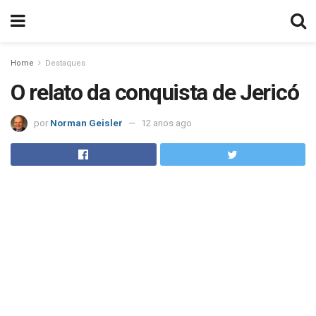
Home
Destaques
O relato da conquista de Jericó
por
Norman Geisler
12 anos ago