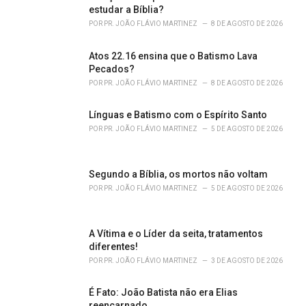
r
estudar a Bíblia?
i
POR
PR. JOÃO FLÁVIO MARTINEZ
8 DE AGOSTO DE 2026
e
s
Atos 22.16 ensina que o Batismo Lava
:
Pecados?
POR
PR. JOÃO FLÁVIO MARTINEZ
8 DE AGOSTO DE 2026
Línguas e Batismo com o Espírito Santo
POR
PR. JOÃO FLÁVIO MARTINEZ
5 DE AGOSTO DE 2026
Segundo a Bíblia, os mortos não voltam
POR
PR. JOÃO FLÁVIO MARTINEZ
5 DE AGOSTO DE 2026
A Vítima e o Líder da seita, tratamentos
diferentes!
POR
PR. JOÃO FLÁVIO MARTINEZ
3 DE AGOSTO DE 2026
É Fato: João Batista não era Elias
reencarnado