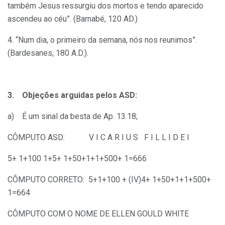
também Jesus ressurgiu dos mortos e tendo aparecido
ascendeu ao céu”. (Barnabé, 120 AD.)
4. “Num dia, o primeiro da semana, nós nos reunimos”.
(Bardesanes, 180 A.D.).
3. Objeções arguidas pelos ASD:
a) É um sinal da besta de Ap. 13.18;
CÔMPUTO ASD: V I C A R I U S F I L L I D E I
5+ 1+100 1+5+ 1+50+1+1+500+ 1=666
CÔMPUTO CORRETO: 5+1+100 + (IV)4+ 1+50+1+1+500+
1=664
CÔMPUTO COM O NOME DE ELLEN GOULD WHITE