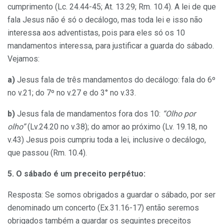
cumprimento (Lc. 24.44-45; At. 13.29; Rm. 10.4). A lei de que
fala Jesus não é só o decálogo, mas toda lei e isso não
interessa aos adventistas, pois para eles só os 10
mandamentos interessa, para justificar a guarda do sábado.
Vejamos:
a)
Jesus fala de três mandamentos do decálogo: fala do 6º
no v.21; do 7º no v.27 e do 3° no v.33.
b)
Jesus fala
de mandamentos fora dos 10:
“Olho por
olho”
(Lv.24.20 no v.38); do amor ao próximo (Lv. 19.18, no
v.43) Jesus pois cumpriu toda a lei, inclusive o decálogo,
que passou (Rm. 10.4).
5. O sábado é um preceito perpétuo:
Resposta: Se somos obrigados a guardar o
sábado, por ser
denominado um concerto (Ex.31.16-17) então seremos
obrigados também a guardar os seguintes preceitos