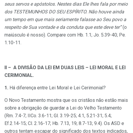
seus servos e apóstoIos. Nestes dias Ele lhes fala por meio
dos TESTEMUNHOS DO SEU ESPÍRITO. Não houve ainda
um tempo em que mais seriamente falasse ao Seu povo a
respeito de Sua vontade e da conduta que este deve ter”
(o
maiúsculo é nosso). Compare com Hb. 1.1; Jo. 5.39-40; Pe.
1.10-11.
II – A DIVISÃO DA LEI EM DUAS LEIS – LEI MORAL E LEI
CERIMONIAL.
1.
Há diferença entre Lei Moral e Lei Cerimonial?
O Novo Testamento mostra que os cristãos não estão mais
sobre a obrigação de guardar a Lei do Velho Testamento
(Rm. 7.4-7; IICo. 3.6-11; Gl. 3.19-25; 4.1, 5.21-31; 5.4;
Ef.2.14-15; Cl. 2.16-17; Hb. 7.13, 19; 8.7-13; 9.4).
Os ASD e
outros tentam escapar do significado dos textos indicados,