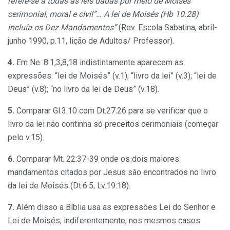
refere-se a todas as leis dadas por meio de Moisés
cerimonial, moral e civil”… A lei de Moisés (Hb 10.28)
incluía os Dez Mandamentos”
(Rev. Escola Sabatina, abril-
junho 1990, p.11, lição de Adultos/ Professor).
4.
Em Ne. 8.1,3,8,18 indistintamente aparecem as
expressões: “lei de Moisés” (v.1); “livro da lei” (v.3); “lei de
Deus” (v.8); “no livro da lei de Deus” (v.18).
5.
Comparar Gl.3.10 com Dt.27.26 para se verificar que o
livro da lei não continha só preceitos cerimoniais (começar
pelo v.15).
6.
Comparar Mt. 22:37-39 onde os dois maiores
mandamentos citados por Jesus são encontrados no livro
da lei de Moisés (Dt.6:5; Lv.19:18).
7.
Além disso a Bíblia usa as expressões Lei do Senhor e
Lei de Moisés, indiferentemente, nos mesmos casos: