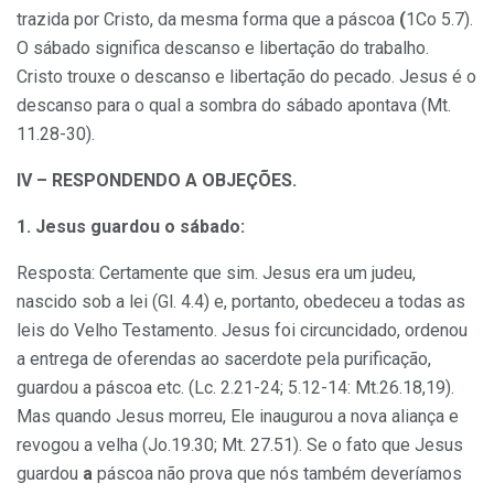
trazida por Cristo, da mesma forma que a páscoa
(
1Co 5.7).
O sábado significa descanso e libertação do trabalho.
Cristo trouxe o
descanso e libertação do pecado. Jesus é o
descanso para o qual a sombra do sábado apontava (Mt.
11.28-30).
IV – RESPONDENDO A OBJEÇÕES.
1. Jesus guardou o sábado:
Resposta: Certamente que sim. Jesus era um judeu,
nascido sob a lei (Gl. 4.4) e, portanto, obedeceu a todas as
leis do Velho Testamento. Jesus foi circuncidado, ordenou
a entrega de oferendas ao sacerdote pela purificação,
guardou a páscoa etc.
(Lc. 2.21-24; 5.12-14: Mt.26.18,19).
Mas quando Jesus morreu, Ele inaugurou a nova aliança e
revogou a velha (Jo.19.30; Mt. 27.51). Se o fato que Jesus
guardou
a
páscoa não prova
que nós também deveríamos