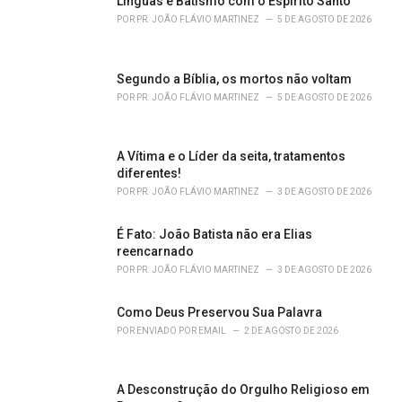
o
Línguas e Batismo com o Espírito Santo
r
POR
PR. JOÃO FLÁVIO MARTINEZ
5 DE AGOSTO DE 2026
i
e
s
Segundo a Bíblia, os mortos não voltam
:
POR
PR. JOÃO FLÁVIO MARTINEZ
5 DE AGOSTO DE 2026
A Vítima e o Líder da seita, tratamentos
diferentes!
POR
PR. JOÃO FLÁVIO MARTINEZ
3 DE AGOSTO DE 2026
É Fato: João Batista não era Elias
reencarnado
POR
PR. JOÃO FLÁVIO MARTINEZ
3 DE AGOSTO DE 2026
Como Deus Preservou Sua Palavra
POR
ENVIADO POR EMAIL
2 DE AGOSTO DE 2026
A Desconstrução do Orgulho Religioso em