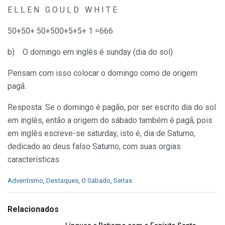
E L L E N G O U L D W H I T E
50+50+ 50+500+5+5+ 1 =666
b) O domingo em inglês é sunday (dia do sol)
Pensam com isso colocar o domingo como
de origem
pagã.
Resposta: Se o domingo é pagão, por ser escrito dia do sol
em inglês, então a origem do sábado também é
pagã, pois
em inglês escreve-se saturday, isto é, dia de Saturno,
dedicado ao deus falso Saturno, com suas orgias
características.
C
Adventismo
,
Destaques
,
O Sábado
,
Seitas
a
t
e
Relacionados
g