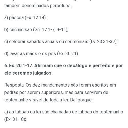
também denominados perpétuos:
a) páscoa (Ex. 12.14);
b) circuncisão (Gn. 17.1-7, 9-11);
c) celebrar sábados anuais ou cerimoniais (Lv. 23.31-37);
d) lavar as mãos e os pés (Ex. 30.21).
6.
Ex. 20.1-17. Afirmam que o decálogo é
perfeito e
por
ele seremos julgados.
Resposta: Os dez mandamentos não foram escritos em
pedras por serem superiores, mas para servirem de
testemunhe visível de toda a lei. Daí porque:
a) as táboas da lei são chamadas de táboas do testemunho
(Ex. 31.18);