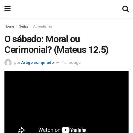
Home
Seitas
Adventismo
O sábado: Moral ou
Cerimonial? (Mateus 12.5)
por
Artigo compilado
4 anos ago