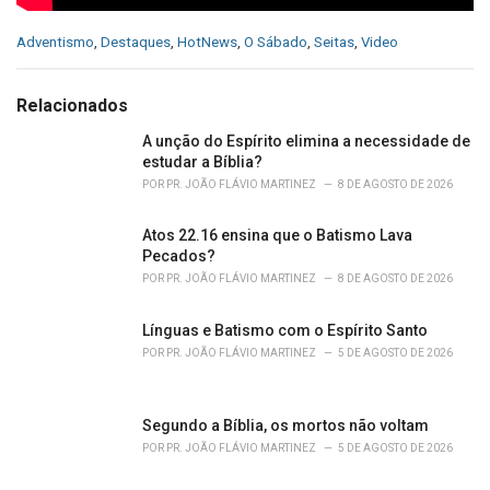
C
Adventismo
,
Destaques
,
HotNews
,
O Sábado
,
Seitas
,
Video
a
t
e
Relacionados
g
o
A unção do Espírito elimina a necessidade de
r
estudar a Bíblia?
i
POR
PR. JOÃO FLÁVIO MARTINEZ
8 DE AGOSTO DE 2026
e
s
Atos 22.16 ensina que o Batismo Lava
:
Pecados?
POR
PR. JOÃO FLÁVIO MARTINEZ
8 DE AGOSTO DE 2026
Línguas e Batismo com o Espírito Santo
POR
PR. JOÃO FLÁVIO MARTINEZ
5 DE AGOSTO DE 2026
Segundo a Bíblia, os mortos não voltam
POR
PR. JOÃO FLÁVIO MARTINEZ
5 DE AGOSTO DE 2026