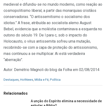
medieval e difundiu-se no mundo moderno, como reação ao
cosmopolitismo liberal, a partir das monarquias cristãos
conservadoras. “O antissemitismo o socialismo dos
idiotas.” A frase, atribuída ao socialista alemo August
Bebel, evidencia que a moléstia contaminava a esquerda no
outono do século 19. De l para c, sob o impacto do
Holocausto, o vírus antissemita sofreu uma mutação,
recobrindo-se com a capa de proteção do antissionismo,
mas continuou a se multiplicar. Ai está verdadeira
“aberração”.
Autor: Demétrio Magnoli do blog da Folha em 02/08/2014
C
Destaques
,
HotNews
,
Mídia e Fé
,
Política
a
t
e
Relacionados
g
o
A unção do Espírito elimina a necessidade de
r
estudar a Bíblia?