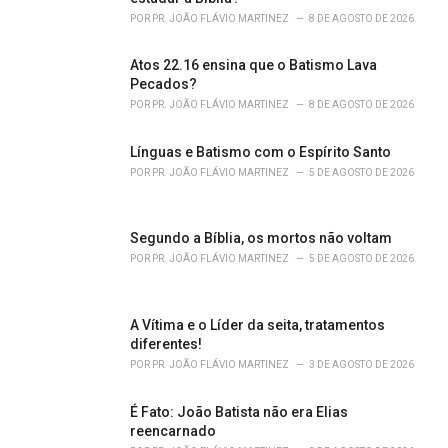
i
POR
PR. JOÃO FLÁVIO MARTINEZ
8 DE AGOSTO DE 2026
e
s
Atos 22.16 ensina que o Batismo Lava
:
Pecados?
POR
PR. JOÃO FLÁVIO MARTINEZ
8 DE AGOSTO DE 2026
Línguas e Batismo com o Espírito Santo
POR
PR. JOÃO FLÁVIO MARTINEZ
5 DE AGOSTO DE 2026
Segundo a Bíblia, os mortos não voltam
POR
PR. JOÃO FLÁVIO MARTINEZ
5 DE AGOSTO DE 2026
A Vítima e o Líder da seita, tratamentos
diferentes!
POR
PR. JOÃO FLÁVIO MARTINEZ
3 DE AGOSTO DE 2026
É Fato: João Batista não era Elias
reencarnado