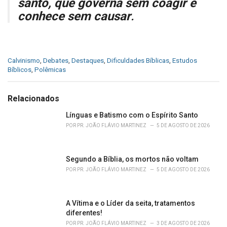
santo, que governa sem coagir e
conhece sem causar
.
C
Calvinismo
,
Debates
,
Destaques
,
Dificuldades Bíblicas
,
Estudos
a
Bíblicos
,
Polêmicas
t
e
g
Relacionados
o
r
Línguas e Batismo com o Espírito Santo
i
POR
PR. JOÃO FLÁVIO MARTINEZ
5 DE AGOSTO DE 2026
e
s
:
Segundo a Bíblia, os mortos não voltam
POR
PR. JOÃO FLÁVIO MARTINEZ
5 DE AGOSTO DE 2026
A Vítima e o Líder da seita, tratamentos
diferentes!
POR
PR. JOÃO FLÁVIO MARTINEZ
3 DE AGOSTO DE 2026