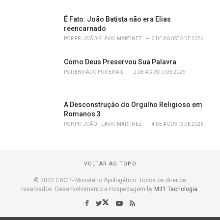
É Fato: João Batista não era Elias
reencarnado
POR
PR. JOÃO FLÁVIO MARTINEZ
3 DE AGOSTO DE 2026
Como Deus Preservou Sua Palavra
POR
ENVIADO POR EMAIL
2 DE AGOSTO DE 2026
A Desconstrução do Orgulho Religioso em
Romanos 3
POR
PR. JOÃO FLÁVIO MARTINEZ
4 DE AGOSTO DE 2026
VOLTAR AO TOPO
© 2022 CACP - Ministério Apologético. Todos os direitos
reservados. Desenvolvimento e Hospedagem by
M31 Tecnologia
.