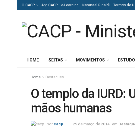
O CACP
App CACP
e-Learning
Natanael Rinaldi
Termos de U
HOME
SEITAS
MOVIMENTOS
ESTUDO
Home
Destaques
O templo da IURD: U
mãos humanas
por
cacp
29 de março de 2014
em
Destaqu