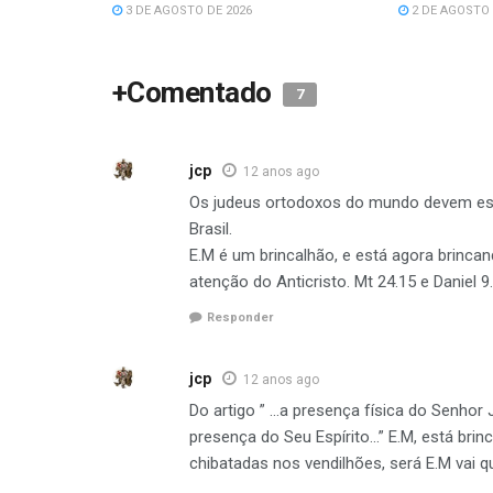
3 DE AGOSTO DE 2026
2 DE AGOSTO 
+Comentado
7
jcp
12 anos ago
Os judeus ortodoxos do mundo devem est
Brasil.
E.M é um brincalhão, e está agora brinc
atenção do Anticristo. Mt 24.15 e Daniel 9
Responder
jcp
12 anos ago
Do artigo ” …a presença física do Senhor
presença do Seu Espírito…” E.M, está brin
chibatadas nos vendilhões, será E.M vai 