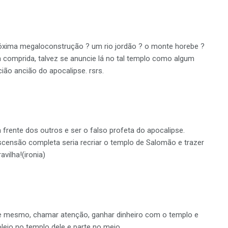
 próxima megaloconstrução ? um rio jordão ? o monte horebe ?
 comprida, talvez se anuncie lá no tal templo como algum
ião ancião do apocalipse. rsrs.
frente dos outros e ser o falso profeta do apocalipse.
ascensão completa seria recriar o templo de Salomão e trazer
vilha!(ironia)
ele mesmo, chamar atenção, ganhar dinheiro com o templo e
olejo no templo dele e parte no meio.