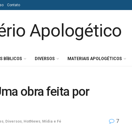
so
Contato
S BÍBLICOS
DIVERSOS
MATERIAIS APOLOGÉTICOS
ma obra feita por
7
es
,
Diversos
,
HotNews
,
Mídia e Fé