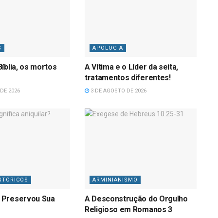
S
APOLOGIA
íblia, os mortos
A Vítima e o Líder da seita,
tratamentos diferentes!
DE 2026
3 DE AGOSTO DE 2026
STÓRICOS
ARMINIANISMO
 Preservou Sua
A Desconstrução do Orgulho
Religioso em Romanos 3