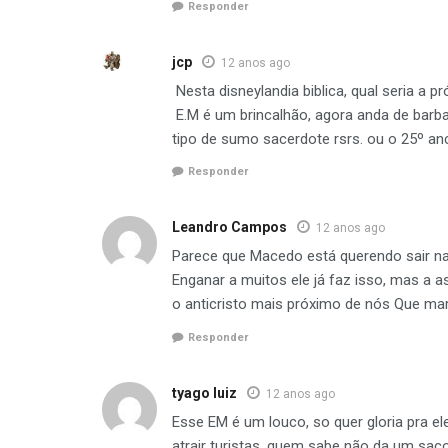
Responder
jcp
12 anos ago
Nesta disneylandia biblica, qual seria a
E.M é um brincalhão, agora anda de barba
tipo de sumo sacerdote rsrs. ou o 25º anc
Responder
Leandro Campos
12 anos ago
Parece que Macedo está querendo sair na 
Enganar a muitos ele já faz isso, mas a 
o anticristo mais próximo de nós Que mara
Responder
tyago luiz
12 anos ago
Esse EM é um louco, so quer gloria pra 
atrair turistas. quem sabe não da um sac