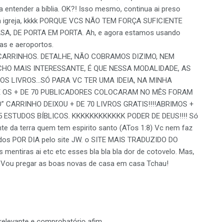
entender a bíblia. OK?! Isso mesmo, continua ai preso
 da igreja, kkkk PORQUE VCS NÃO TEM FORÇA SUFICIENTE
A, DE PORTA EM PORTA. Ah, e agora estamos usando
as e aeroportos.
ARRINHOS. DETALHE, NÃO COBRAMOS DIZIMO, NEM
CHO MAIS INTERESSANTE, É QUE NESSA MODALIDADE, AS
TOS LIVROS…SÓ PARA VC TER UMA IDEIA, NA MINHA
E OS + DE 70 PUBLICADORES COLOCARAM NO MÊS FORAM
O” CARRINHO DEIXOU + DE 70 LIVROS GRATIS!!!!ABRIMOS +
5 ESTUDOS BÍBLICOS. KKKKKKKKKKKK PODER DE DEUS!!!! Só
te da terra quem tem espirito santo (ATos 1:8) Vc nem faz
didos POR DIA pelo site JW. o SITE MAIS TRADUZIDO DO
mentiras ai etc etc esses bla bla bla dor de cotovelo. Mas,
. Vou pregar as boas novas de casa em casa Tchau!
relevante e comprobatório afim