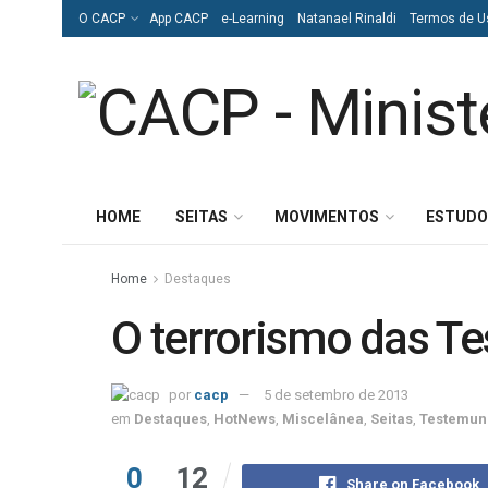
O CACP
App CACP
e-Learning
Natanael Rinaldi
Termos de U
HOME
SEITAS
MOVIMENTOS
ESTUDO
Home
Destaques
O terrorismo das T
por
cacp
5 de setembro de 2013
em
Destaques
,
HotNews
,
Miscelânea
,
Seitas
,
Testemun
0
12
Share on Facebook