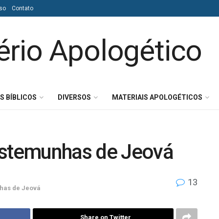
so
Contato
S BÍBLICOS
DIVERSOS
MATERIAIS APOLOGÉTICOS
estemunhas de Jeová
13
has de Jeová
Share on Twitter