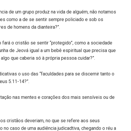
lância de um grupo produz na vida de alguém, não notamos
oses como a de se sentir sempre policiado e sob os
res de homens da dianteira?”.
fará o cristão se sentir “protegido”, como a sociedade
nha de Jeová igual a um bebê espiritual que precisa que
algo que caberia só à própria pessoa cuidar?”.
cativas o uso das “faculdades para se discernir tanto o
reus 5.11-14?”.
astação nas mentes e corações dos mais sensíveis ou de
e os cristãos deveriam, no que se refere aos seus
no caso de uma audiência judicadtiva, chegando o réu a