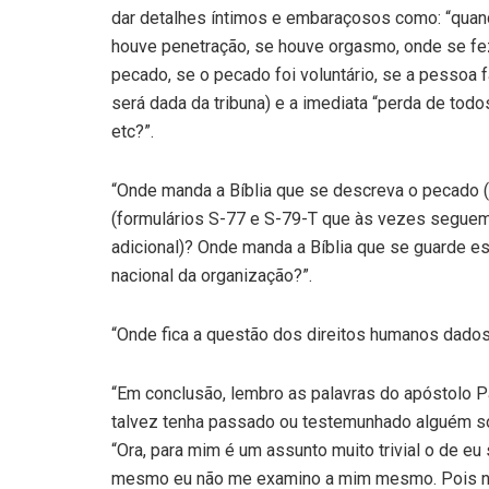
dar detalhes íntimos e embaraçosos como: “quand
houve penetração, se houve orgasmo, onde se fez
pecado, se o pecado foi voluntário, se a pessoa fa
será dada da tribuna) e a imediata “perda de todo
etc?”.
“Onde manda a Bíblia que se descreva o pecado 
(formulários S-77 e S-79-T que às vezes seguem 
adicional)? Onde manda a Bíblia que se guarde e
nacional da organização?”.
“Onde fica a questão dos direitos humanos dados 
“Em conclusão, lembro as palavras do apóstolo Pau
talvez tenha passado ou testemunhado alguém sof
“Ora, para mim é um assunto muito trivial o de eu
mesmo eu não me examino a mim mesmo. Pois nã