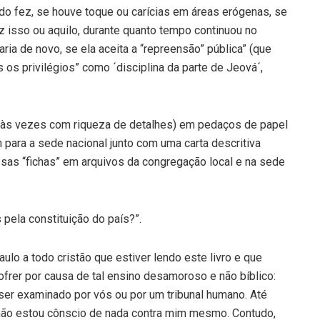
o fez, se houve toque ou carícias em áreas erógenas, se
 isso ou aquilo, durante quanto tempo continuou no
ria de novo, se ela aceita a “repreensão” pública” (que
s os privilégios” como ´disciplina da parte de Jeová´,
(às vezes com riqueza de detalhes) em pedaços de papel
para a sede nacional junto com uma carta descritiva
ssas “fichas” em arquivos da congregação local e na sede
pela constituição do país?”.
lo a todo cristão que estiver lendo este livro e que
rer por causa de tal ensino desamoroso e não bíblico:
 ser examinado por vós ou por um tribunal humano. Até
o estou cônscio de nada contra mim mesmo. Contudo,