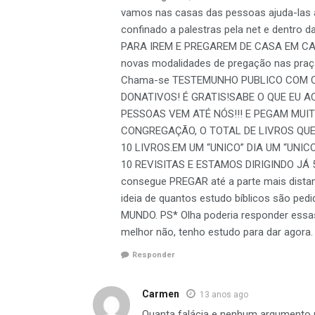
vamos nas casas das pessoas ajuda-las a 
confinado a palestras pela net e dentro
PARA IREM E PREGAREM DE CASA EM CAS
novas modalidades de pregação nas praç
Chama-se TESTEMUNHO PUBLICO COM C
DONATIVOS! É GRATIS!SABE O QUE EU A
PESSOAS VEM ATÉ NÓS!!! E PEGAM MUI
CONGREGAÇÃO, O TOTAL DE LIVROS QU
10 LIVROS.EM UM “UNICO” DIA UM “UNIC
10 REVISITAS E ESTAMOS DIRIGINDO JÁ 
consegue PREGAR até a parte mais distan
ideia de quantos estudo bíblicos são pe
MUNDO. PS* Olha poderia responder essas 
melhor não, tenho estudo para dar agora
Responder
Carmen
13 anos ago
Quanta falácia e nenhum argumento 