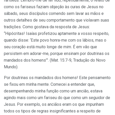
fariseus. Lembro-me de ter lido, repetidamente, o relato de
como os fariseus faziam objeção às curas de Jesus no
sábado, seus discípulos comendo sem lavar as mãos e
outros detalhes de seu comportamento que violavam suas
tradições. Como gostava da resposta de Jesus:
“Hipócritas! Isaías profetizou aptamente a vosso respeito,
quando disse: ‘Este povo honra-me com os lábios, mas o
seu coração está muito longe de mim. É em vão que
persistem em adorar-me, porque ensinam por doutrinas os
mandados dos homens’”. (Mat. 15:7-9, Tradução do Novo
Mundo).
Por doutrinas os mandados dos homens! Este pensamento
se fixou em minha mente. Comecei a entender que,
desempenhando minha função como um ancião, estava
agindo mais como um fariseu do que como um seguidor de
Jesus. Por exemplo, os anciãos eram os que impunham
todos os tipos de regras insignificantes a respeito de