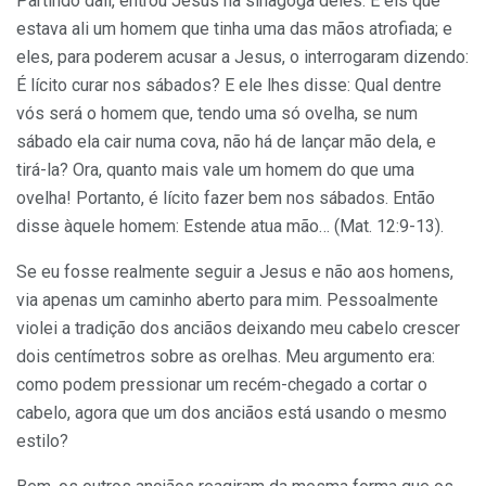
Partindo dali, entrou Jesus na sinagoga deles. E eis que
estava ali um homem que tinha uma das mãos atrofiada; e
eles, para poderem acusar a Jesus, o interrogaram dizendo:
É lícito curar nos sábados? E ele lhes disse: Qual dentre
vós será o homem que, tendo uma só ovelha, se num
sábado ela cair numa cova, não há de lançar mão dela, e
tirá-la? Ora, quanto mais vale um homem do que uma
ovelha! Portanto, é lícito fazer bem nos sábados. Então
disse àquele homem: Estende atua mão… (Mat. 12:9-13).
Se eu fosse realmente seguir a Jesus e não aos homens,
via apenas um caminho aberto para mim. Pessoalmente
violei a tradição dos anciãos deixando meu cabelo crescer
dois centímetros sobre as orelhas. Meu argumento era:
como podem pressionar um recém-chegado a cortar o
cabelo, agora que um dos anciãos está usando o mesmo
estilo?