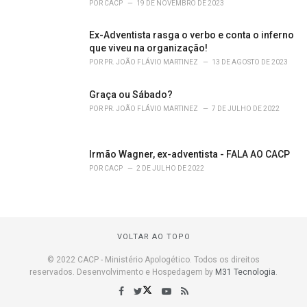
POR
CACP
19 DE NOVEMBRO DE 2023
Ex-Adventista rasga o verbo e conta o inferno
que viveu na organização!
POR
PR. JOÃO FLÁVIO MARTINEZ
13 DE AGOSTO DE 2023
Graça ou Sábado?
POR
PR. JOÃO FLÁVIO MARTINEZ
7 DE JULHO DE 2022
Irmão Wagner, ex-adventista - FALA AO CACP
POR
CACP
2 DE JULHO DE 2022
VOLTAR AO TOPO
© 2022 CACP - Ministério Apologético. Todos os direitos
reservados. Desenvolvimento e Hospedagem by
M31 Tecnologia
.