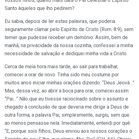
vossos filhos, quanto mais dará o Pai Celestial o Espírito
Santo àqueles que lho pedirem?
Eu sabia, depois de ler estas palavras, que poderia
seguramente clamar pelo Espírito de Cristo (Rom. 8:9), sem
temer que pudesse receber um demônio. Assim, bem de
manhã, na privacidade da nossa cozinha, confessei a minha
necessidade de salvação e dediquei minha vida a Cristo.
Cerca de meia hora mais tarde, ao sair para trabalhar,
comecei a orar de novo. Tinha sido meu costume por
muitos anos iniciar minhas orações dizendo: “Deus Jeová…”
Mas, dessa vez, ao abrir a boca para orar, comecei assim:
“Pai…” Não que eu tivesse raciocinado sobre o assunto e
chegado à conclusão de que deveria me dirigir a Deus de
outra forma; a palavra Pai, simplesmente, surgiu, sem que
ao menos pensasse nela. Imediatamente, entendi por quê:
“E, porque sois filhos, Deus enviou aos nossos corações o