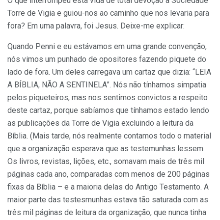
O que interrompeu esta vida de total devoção à Sociedade
Torre de Vigia e guiou-nos ao caminho que nos levaria para
fora? Em uma palavra, foi Jesus. Deixe-me explicar:
Quando Penni e eu estávamos em uma grande convenção,
nós vimos um punhado de opositores fazendo piquete do
lado de fora. Um deles carregava um cartaz que dizia: “LEIA
A BÍBLIA, NÃO A SENTINELA”. Nós não tínhamos simpatia
pelos piqueteiros, mas nos sentimos convictos a respeito
deste cartaz, porque sabíamos que tínhamos estado lendo
as publicações da Torre de Vigia excluindo a leitura da
Bíblia. (Mais tarde, nós realmente contamos todo o material
que a organização esperava que as testemunhas lessem.
Os livros, revistas, lições, etc., somavam mais de três mil
páginas cada ano, comparadas com menos de 200 páginas
fixas da Bíblia – e a maioria delas do Antigo Testamento. A
maior parte das testesmunhas estava tão saturada com as
três mil páginas de leitura da organização, que nunca tinha