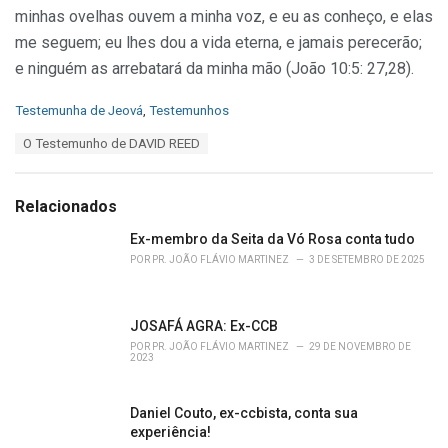
minhas ovelhas ouvem a minha voz, e eu as conheço, e elas
me seguem; eu lhes dou a vida eterna, e jamais perecerão;
e ninguém as arrebatará da minha mão (João 10:5: 27,28).
C
Testemunha de Jeová
,
Testemunhos
a
T
O Testemunho de DAVID REED
t
a
e
g
g
s
o
Relacionados
:
r
i
Ex-membro da Seita da Vó Rosa conta tudo
e
POR
PR. JOÃO FLÁVIO MARTINEZ
3 DE SETEMBRO DE 2025
s
:
JOSAFÁ AGRA: Ex-CCB
POR
PR. JOÃO FLÁVIO MARTINEZ
29 DE NOVEMBRO DE
2023
Daniel Couto, ex-ccbista, conta sua
experiência!