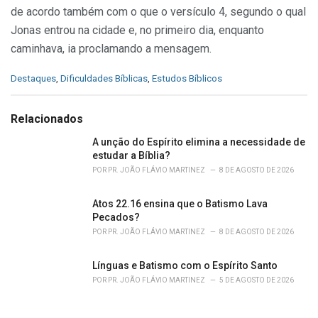
de acordo também com o que o versículo 4, segundo o qual
Jonas entrou na cidade e, no primeiro dia, enquanto
caminhava, ia proclamando a mensagem.
C
Destaques
,
Dificuldades Bíblicas
,
Estudos Bíblicos
a
t
e
Relacionados
g
o
A unção do Espírito elimina a necessidade de
r
estudar a Bíblia?
i
POR
PR. JOÃO FLÁVIO MARTINEZ
8 DE AGOSTO DE 2026
e
s
Atos 22.16 ensina que o Batismo Lava
:
Pecados?
POR
PR. JOÃO FLÁVIO MARTINEZ
8 DE AGOSTO DE 2026
Línguas e Batismo com o Espírito Santo
POR
PR. JOÃO FLÁVIO MARTINEZ
5 DE AGOSTO DE 2026