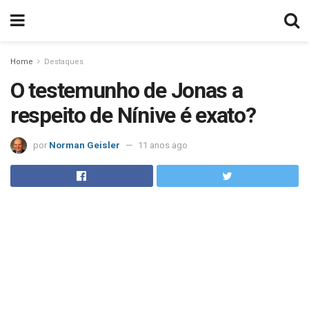
Home
Destaques
O testemunho de Jonas a
respeito de Nínive é exato?
por
Norman Geisler
11 anos ago