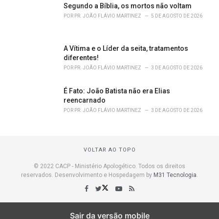
Segundo a Bíblia, os mortos não voltam
POR
PR. JOÃO FLÁVIO MARTINEZ
5 DE AGOSTO DE 2026
A Vítima e o Líder da seita, tratamentos
diferentes!
POR
PR. JOÃO FLÁVIO MARTINEZ
3 DE AGOSTO DE 2026
É Fato: João Batista não era Elias
reencarnado
POR
PR. JOÃO FLÁVIO MARTINEZ
3 DE AGOSTO DE 2026
VOLTAR AO TOPO
© 2022 CACP - Ministério Apologético. Todos os direitos
reservados. Desenvolvimento e Hospedagem by
M31 Tecnologia
.
Sair da versão mobile