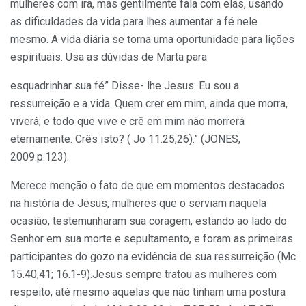
mulheres com ira, mas gentilmente fala com elas, usando
as dificuldades da vida para lhes aumentar a fé nele
mesmo. A vida diária se torna uma oportunidade para lições
espirituais. Usa as dúvidas de Marta para
esquadrinhar sua fé” Disse- lhe Jesus: Eu sou a
ressurreição e a vida. Quem crer em mim, ainda que morra,
viverá; e todo que vive e crê em mim não morrerá
eternamente. Crês isto? ( Jo 11.25,26).” (JONES,
2009.p.123).
Merece menção o fato de que em momentos destacados
na história de Jesus, mulheres que o serviam naquela
ocasião, testemunharam sua coragem, estando ao lado do
Senhor em sua morte e sepultamento, e foram as primeiras
participantes do gozo na evidência de sua ressurreição (Mc
15.40,41; 16.1-9).Jesus sempre tratou as mulheres com
respeito, até mesmo aquelas que não tinham uma postura