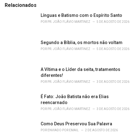
e
Relacionados
g
o
Línguas e Batismo com o Espírito Santo
r
POR
PR. JOÃO FLÁVIO MARTINEZ
5 DE AGOSTO DE 2026
i
e
s
Segundo a Bíblia, os mortos não voltam
:
POR
PR. JOÃO FLÁVIO MARTINEZ
5 DE AGOSTO DE 2026
A Vítima e o Líder da seita, tratamentos
diferentes!
POR
PR. JOÃO FLÁVIO MARTINEZ
3 DE AGOSTO DE 2026
É Fato: João Batista não era Elias
reencarnado
POR
PR. JOÃO FLÁVIO MARTINEZ
3 DE AGOSTO DE 2026
Como Deus Preservou Sua Palavra
POR
ENVIADO POR EMAIL
2 DE AGOSTO DE 2026