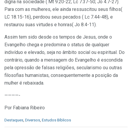
digna na sociedade ( Mt 9.20-22; Lc 7.37-50; Jo 4.7-27).
Para com as mulheres, ele ainda ressuscitou seus filhos(
LC 18.15-16), perdoou seus pecados ( Lc 7.44-48), e
restaurou suas virtudes e honras( Jo 8.4-11).
Assim tem sido desde os tempos de Jesus, onde o
Evangelho chega e predomina o status de qualquer
indivíduo e elevado, seja no âmbito social ou espiritual. Do
contrário, quando a mensagem do Evangelho é escondida
pela opressão de falsas religiões, secularismo ou outras
filosofias humanistas, consequentemente a posição da
mulher é rebaixada.
————-
Por Fabiana Ribeiro
C
Destaques
,
Diversos
,
Estudos Bíblicos
a
t