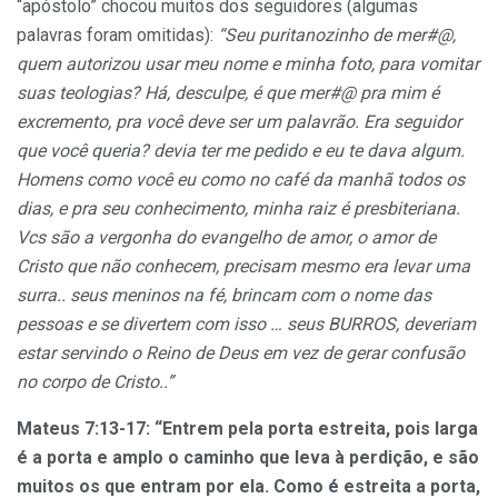
“apóstolo” chocou muitos dos seguidores (algumas
palavras foram omitidas):
“Seu puritanozinho de mer#@,
quem autorizou usar meu nome e minha foto, para vomitar
suas teologias? Há, desculpe, é que mer#@ pra mim é
excremento, pra você deve ser um palavrão. Era seguidor
que você queria? devia ter me pedido e eu te dava algum.
Homens como você eu como no café da manhã todos os
dias, e pra seu conhecimento, minha raiz é presbiteriana.
Vcs são a vergonha do evangelho de amor, o amor de
Cristo que não conhecem, precisam mesmo era levar uma
surra.. seus meninos na fé, brincam com o nome das
pessoas e se divertem com isso … seus BURROS, deveriam
estar servindo o Reino de Deus em vez de gerar confusão
no corpo de Cristo..”
Mateus 7:13-17: “Entrem pela porta estreita, pois larga
é a porta e amplo o caminho que leva à perdição, e são
muitos os que entram por ela. Como é estreita a porta,