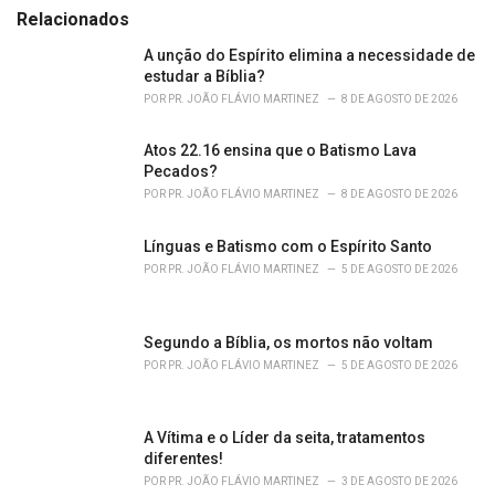
g
Relacionados
o
r
A unção do Espírito elimina a necessidade de
i
estudar a Bíblia?
e
POR
PR. JOÃO FLÁVIO MARTINEZ
8 DE AGOSTO DE 2026
s
:
Atos 22.16 ensina que o Batismo Lava
Pecados?
POR
PR. JOÃO FLÁVIO MARTINEZ
8 DE AGOSTO DE 2026
Línguas e Batismo com o Espírito Santo
POR
PR. JOÃO FLÁVIO MARTINEZ
5 DE AGOSTO DE 2026
Segundo a Bíblia, os mortos não voltam
POR
PR. JOÃO FLÁVIO MARTINEZ
5 DE AGOSTO DE 2026
A Vítima e o Líder da seita, tratamentos
diferentes!
POR
PR. JOÃO FLÁVIO MARTINEZ
3 DE AGOSTO DE 2026