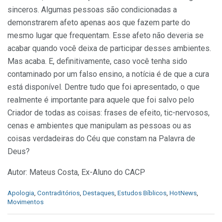
sinceros. Algumas pessoas são condicionadas a
demonstrarem afeto apenas aos que fazem parte do
mesmo lugar que frequentam. Esse afeto não deveria se
acabar quando você deixa de participar desses ambientes.
Mas acaba. E, definitivamente, caso você tenha sido
contaminado por um falso ensino, a notícia é de que a cura
está disponível. Dentre tudo que foi apresentado, o que
realmente é importante para aquele que foi salvo pelo
Criador de todas as coisas: frases de efeito, tic-nervosos,
cenas e ambientes que manipulam as pessoas ou as
coisas verdadeiras do Céu que constam na Palavra de
Deus?
Autor: Mateus Costa, Ex-Aluno do CACP
C
Apologia
,
Contraditórios
,
Destaques
,
Estudos Bíblicos
,
HotNews
,
a
Movimentos
t
e