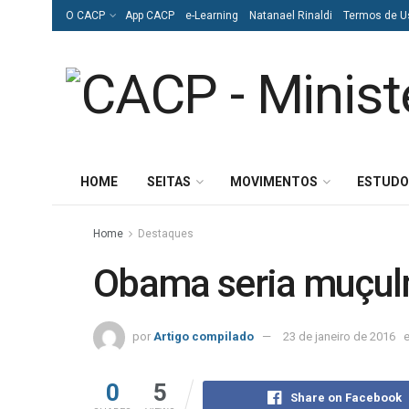
O CACP
App CACP
e-Learning
Natanael Rinaldi
Termos de U
HOME
SEITAS
MOVIMENTOS
ESTUDO
Home
Destaques
Obama seria muçu
por
Artigo compilado
23 de janeiro de 2016
0
5
Share on Facebook