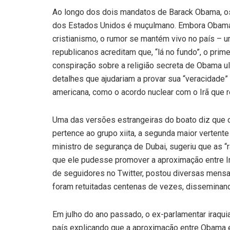
Ao longo dos dois mandatos de Barack Obama, o
dos Estados Unidos é muçulmano. Embora Obama j
cristianismo, o rumor se mantém vivo no país –
republicanos acreditam que, “lá no fundo”, o pri
conspiração sobre a religião secreta de Obama u
detalhes que ajudariam a provar sua “veracidade” e
americana, como o acordo nuclear com o Irã que r
Uma das versões estrangeiras do boato diz que
pertence ao grupo xiita, a segunda maior verten
ministro de segurança de Dubai, sugeriu que as “
que ele pudesse promover a aproximação entre Ir
de seguidores no Twitter, postou diversas mens
foram retuitadas centenas de vezes, disseminand
Em julho do ano passado, o ex-parlamentar iraqui
país explicando que a aproximação entre Obama e 