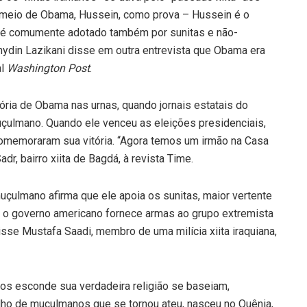
o meio de Obama, Hussein, como prova – Hussein é o
as é comumente adotado também por sunitas e não-
ydin Lazikani disse em outra entrevista que Obama era
al
Washington Post
.
ória de Obama nas urnas, quando jornais estatais do
uçulmano. Quando ele venceu as eleições presidenciais,
comemoraram sua vitória. “Agora temos um irmão na Casa
r, bairro xiita de Bagdá, à revista Time.
ulmano afirma que ele apoia os sunitas, maior vertente
ue o governo americano fornece armas ao grupo extremista
isse Mustafa Saadi, membro de uma milícia xiita iraquiana,
os esconde sua verdadeira religião se baseiam,
lho de muçulmanos que se tornou ateu, nasceu no Quênia,