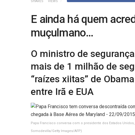
SHARES
VIEWS
E ainda há quem acre
muçulmano…
O ministro de segurança
mais de 1 milhão de seg
“raízes xiitas” de Obam
entre Irã e EUA
Papa Francisco conversa com o presidente dos Estados Unidos,
Somodevilla/Getty Images/AFP)