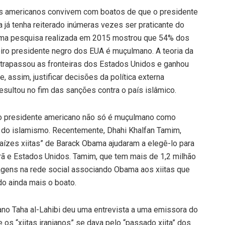
s americanos convivem com boatos de que o presidente
á tenha reiterado inúmeras vezes ser praticante do
 uma pesquisa realizada em 2015 mostrou que 54% dos
meiro presidente negro dos EUA é muçulmano. A teoria da
ltrapassou as fronteiras dos Estados Unidos e ganhou
, assim, justificar decisões da política externa
esultou no fim das sanções contra o país islâmico.
 o presidente americano não só é muçulmano como
te do islamismo. Recentemente, Dhahi Khalfan Tamim,
raízes xiitas” de Barack Obama ajudaram a elegê-lo para
ã e Estados Unidos. Tamim, que tem mais de 1,2 milhão
agens na rede social associando Obama aos xiitas que
o ainda mais o boato.
ano Taha al-Lahibi deu uma entrevista a uma emissora do
os “xiitas iranianos” se dava pelo “passado xiita” dos