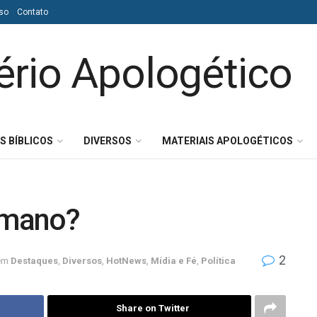
so
Contato
S BÍBLICOS
DIVERSOS
MATERIAIS APOLOGÉTICOS
lmano?
2
em
Destaques
,
Diversos
,
HotNews
,
Mídia e Fé
,
Política
Share on Twitter