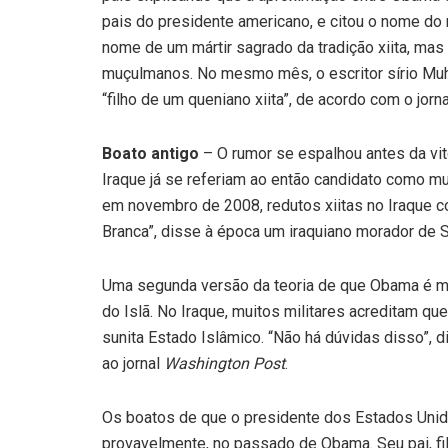
pais do presidente americano, e citou o nome d
nome de um mártir sagrado da tradição xiita, m
muçulmanos. No mesmo mês, o escritor sírio Muh
“filho de um queniano xiita”, de acordo com o jorn
Boato antigo
– O rumor se espalhou antes da vit
Iraque já se referiam ao então candidato como m
em novembro de 2008, redutos xiitas no Iraque 
Branca”, disse à época um iraquiano morador de Sad
Uma segunda versão da teoria de que Obama é muç
do Islã. No Iraque, muitos militares acreditam q
sunita Estado Islâmico. “Não há dúvidas disso”, d
ao jornal
Washington Post
.
Os boatos de que o presidente dos Estados Unid
provavelmente, no passado de Obama. Seu pai, fi