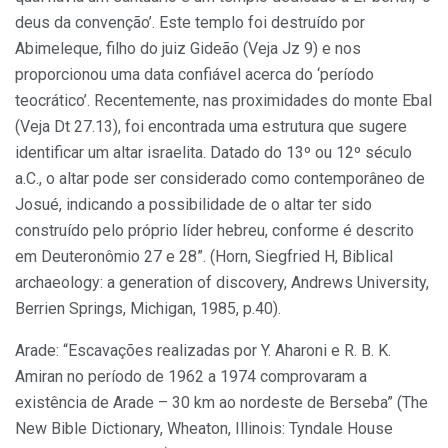
deus da convenção’. Este templo foi destruído por
Abimeleque, filho do juiz Gideão (Veja Jz 9) e nos
proporcionou uma data confiável acerca do ‘período
teocrático’. Recentemente, nas proximidades do monte Ebal
(Veja Dt 27.13), foi encontrada uma estrutura que sugere
identificar um altar israelita. Datado do 13º ou 12º século
a.C., o altar pode ser considerado como contemporâneo de
Josué, indicando a possibilidade de o altar ter sido
construído pelo próprio líder hebreu, conforme é descrito
em Deuteronômio 27 e 28”. (Horn, Siegfried H, Biblical
archaeology: a generation of discovery, Andrews University,
Berrien Springs, Michigan, 1985, p.40).
Arade: “Escavações realizadas por Y. Aharoni e R. B. K.
Amiran no período de 1962 a 1974 comprovaram a
existência de Arade – 30 km ao nordeste de Berseba” (The
New Bible Dictionary, Wheaton, Illinois: Tyndale House