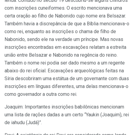
lenda. Contudo no século 19 descobriu-se alguns cilindros
com inscrições cuneiformes. O escrito mencionava uma
certa oração ao filho de Nabonido cujo nome era Belsazar.
Também havia a discrepância de que a Bíblia mencionava-o
como rei, enquanto as inscrições o chama de filho de
Nabonido, sendo ele na verdade um príncipe. Mas novas
inscrições encontradas em escavações relatam a estreita
união entre Belsazar e Nabonido na regência do reino.
Também o nome rei podia ser dado mesmo a um regente
abaixo do rei oficial. Escavações arqueológicas feitas na
Síria descobriram uma estátua de um governante com duas
inscrições em línguas diferentes, uma delas mencionava-o
como governador a outra como rei.
Joaquim: Importantes inscrições babilônicas mencionam
uma lista de rações dadas a um certo “Yaukin (Joaquim), rei
de iahudu (Judá)”.