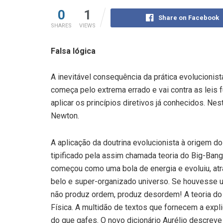
0
1
Share on Facebook
SHARES
VIEWS
Falsa lógica
A inevitável consequência da prática evolucionis
começa pelo extrema errado e vai contra as leis f
aplicar os princípios diretivos já conhecidos. Ne
Newton.
A aplicação da doutrina evolucionista à origem d
tipificado pela assim chamada teoria do Big-Bang
começou como uma bola de energia e evoluiu, at
belo e super-organizado universo. Se houvesse u
não produz ordem, produz desordem! A teoria do b
Física. A multidão de textos que fornecem a expl
do que gafes. O novo dicionário Aurélio descrev