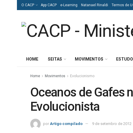
O CACP
App CACP
e-Learning
Natanael Rinaldi
Termos de U
HOME
SEITAS
MOVIMENTOS
ESTUDO
Home
Movimentos
Evolucionismo
Oceanos de Gafes n
Evolucionista
por
Artigo compilado
9 de setembro de 2012