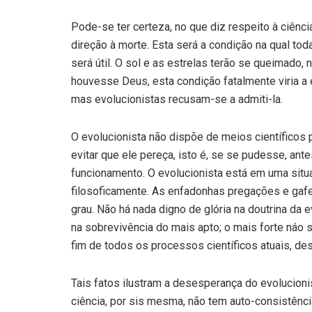
Pode-se ter certeza, no que diz respeito à ciênc
direção à morte. Esta será a condição na qual tod
será útil. O sol e as estrelas terão se queimado,
houvesse Deus, esta condição fatalmente viria a exi
mas evolucionistas recusam-se a admiti-la.
O evolucionista não dispõe de meios científicos 
evitar que ele pereça, isto é, se se pudesse, an
funcionamento. O evolucionista está em uma situa
filosoficamente. As enfadonhas pregações e gaf
grau. Não há nada digno de glória na doutrina da e
na sobrevivência do mais apto; o mais forte náo s
fim de todos os processos científicos atuais, de
Tais fatos ilustram a desesperança do evolucionis
ciência, por sis mesma, não tem auto-consistênc