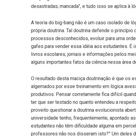
desastradas; mancada”, e tudo isso se aplica à ló
A teoria do big-bang não é um caso isolado de lóg
própria doutrina. Tal doutrina defende o princíp
processos desconhecidos, evoluir para uma orde
gafes para vender essa idéia aos estudantes. É 
livros escolares, jornais e informações pelos mei
alguns importantes fatos da ciência nessa área
O resultado desta maciça doutrinação é que os e
algemados por esse treinamento em lógica avessa
produtivos. Pensar corretamente fica difícil qua
ter que ser testado no quanto entendeu a respei
proveito questionar a doutrina evolucionista ab
universidade tenho, frequentemente, apontado as 
estudantes não têm dificuldade alguma em perce
professores não nos disseram isto?” Um deles d