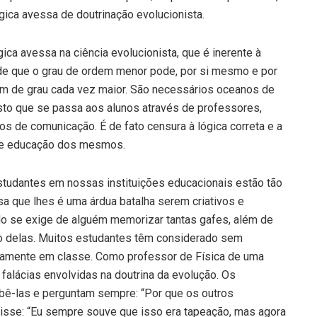
gica avessa de doutrinação evolucionista.
ica avessa na ciência evolucionista, que é inerente à
io de que o grau de ordem menor pode, por si mesmo e por
m de grau cada vez maior. São necessários oceanos de
isto que se passa aos alunos através de professores,
os de comunicação. É de fato censura à lógica correta e a
 de educação dos mesmos.
studantes em nossas instituições educacionais estão tão
 que lhes é uma árdua batalha serem criativos e
ndo se exige de alguém memorizar tantas gafes, além de
to delas. Muitos estudantes têm considerado sem
ertamente em classe. Como professor de Física de uma
falácias envolvidas na doutrina da evolução. Os
bê-las e perguntam sempre: “Por que os outros
isse: “Eu sempre souve que isso era tapeação, mas agora