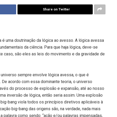
Share on Twitter
ta é uma doutrinação da lógica ao avesso. A lógica avessa
undamentais da ciência. Para que haja lógica, deve-se
ste caso, são eles as leis do movimento e da gravidade de
o universo sempre envolve lógica avessa, o que é
. De acordo com essa dominante teoria, o universo
ravés do processo de explosão e expansão, até ao nosso
ma inversão de lógica, então seria assim. Uma explosão
ig-bang viola todos os princípios diretivos aplicáveis à
icação big-bang das origens são, na verdade, nada mais
e a palavra como sendo: “ação e/ou palavras impensadas,