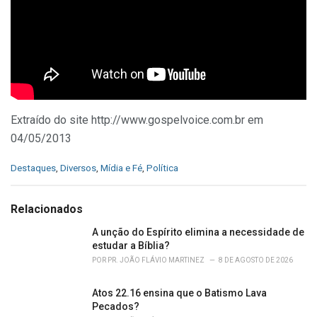
Extraído do site http://www.gospelvoice.com.br em
04/05/2013
C
Destaques
,
Diversos
,
Mídia e Fé
,
Política
a
t
e
Relacionados
g
o
A unção do Espírito elimina a necessidade de
r
estudar a Bíblia?
i
POR
PR. JOÃO FLÁVIO MARTINEZ
8 DE AGOSTO DE 2026
e
s
Atos 22.16 ensina que o Batismo Lava
:
Pecados?