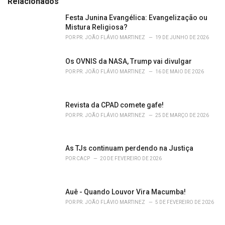
Relacionados
:
r
i
Festa Junina Evangélica: Evangelização ou
e
Mistura Religiosa?
s
POR
PR. JOÃO FLÁVIO MARTINEZ
19 DE JUNHO DE 2026
:
Os OVNIS da NASA, Trump vai divulgar
POR
PR. JOÃO FLÁVIO MARTINEZ
16 DE MAIO DE 2026
Revista da CPAD comete gafe!
POR
PR. JOÃO FLÁVIO MARTINEZ
25 DE MARÇO DE 2026
As TJs continuam perdendo na Justiça
POR
CACP
20 DE FEVEREIRO DE 2026
Auê - Quando Louvor Vira Macumba!
POR
PR. JOÃO FLÁVIO MARTINEZ
5 DE FEVEREIRO DE 2026