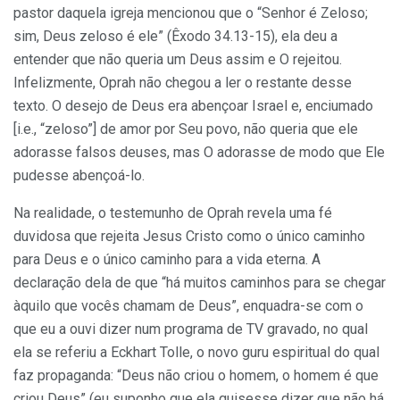
pastor daquela igreja mencionou que o “Senhor é Zeloso;
sim, Deus zeloso é ele” (Êxodo 34.13-15), ela deu a
entender que não queria um Deus assim e O rejeitou.
Infelizmente, Oprah não chegou a ler o restante desse
texto. O desejo de Deus era abençoar Israel e, enciumado
[i.e., “zeloso”] de amor por Seu povo, não queria que ele
adorasse falsos deuses, mas O adorasse de modo que Ele
pudesse abençoá-lo.
Na realidade, o testemunho de Oprah revela uma fé
duvidosa que rejeita Jesus Cristo como o único caminho
para Deus e o único caminho para a vida eterna. A
declaração dela de que “há muitos caminhos para se chegar
àquilo que vocês chamam de Deus”, enquadra-se com o
que eu a ouvi dizer num programa de TV gravado, no qual
ela se referiu a Eckhart Tolle, o novo guru espiritual do qual
faz propaganda: “Deus não criou o homem, o homem é que
criou Deus” (eu suponho que ela quisesse dizer que não há