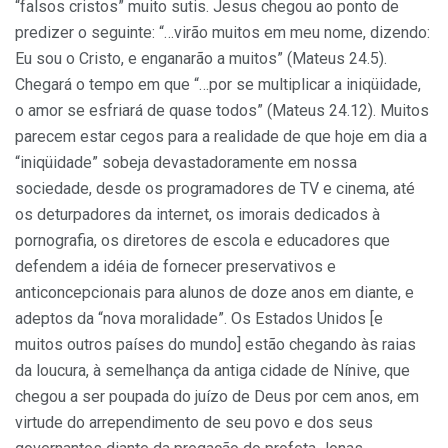
“falsos cristos” muito sutis. Jesus chegou ao ponto de
predizer o seguinte: “…virão muitos em meu nome, dizendo:
Eu sou o Cristo, e enganarão a muitos” (Mateus 24.5).
Chegará o tempo em que “…por se multiplicar a iniqüidade,
o amor se esfriará de quase todos” (Mateus 24.12). Muitos
parecem estar cegos para a realidade de que hoje em dia a
“iniqüidade” sobeja devastadoramente em nossa
sociedade, desde os programadores de TV e cinema, até
os deturpadores da internet, os imorais dedicados à
pornografia, os diretores de escola e educadores que
defendem a idéia de fornecer preservativos e
anticoncepcionais para alunos de doze anos em diante, e
adeptos da “nova moralidade”. Os Estados Unidos [e
muitos outros países do mundo] estão chegando às raias
da loucura, à semelhança da antiga cidade de Nínive, que
chegou a ser poupada do juízo de Deus por cem anos, em
virtude do arrependimento de seu povo e dos seus