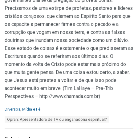
governantes diante da pregação do profeta Jonas.
Precisamos de uma estirpe de profetas, pastores e líderes
cristãos corajosos; que clamem ao Espírito Santo para que
os capacite a permanecer firmes contra o pecado e a
corrupção que vogam em nossa terra, e contra as falsas
doutrinas que inundam nossa sociedade como um dilúvio.
Esse estado de coisas é exatamente o que predisseram as
Escrituras quando se referiram aos últimos dias. O
momento da volta de Cristo pode estar mais próximo do
que muita gente pensa. De uma coisa estou certo, a saber,
que Jesus está prestes a voltar e de que isso pode
acontecer muito em breve. (Tim LaHaye – Pre-Trib
Perspectives – http://www.chamada.com.br)
C
Diversos
,
Mídia e Fé
a
T
Oprah: Apresentadora de TV ou enganadona espiritual?
t
a
e
g
g
s
o