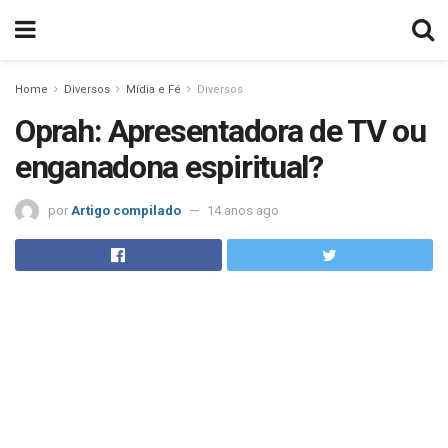
Home
Diversos
Mídia e Fé
Diversos
Oprah: Apresentadora de TV ou
enganadona espiritual?
por
Artigo compilado
14 anos ago