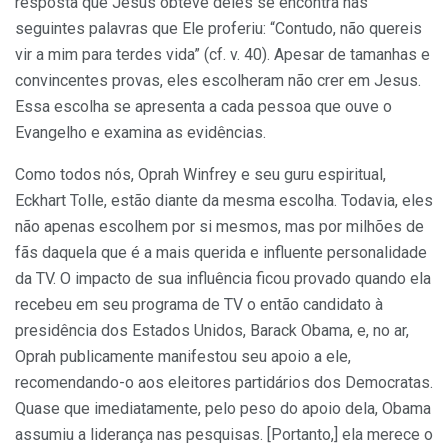
resposta que Jesus obteve deles se encontra nas
seguintes palavras que Ele proferiu: “Contudo, não quereis
vir a mim para terdes vida” (cf. v. 40). Apesar de tamanhas e
convincentes provas, eles escolheram não crer em Jesus.
Essa escolha se apresenta a cada pessoa que ouve o
Evangelho e examina as evidências.
Como todos nós, Oprah Winfrey e seu guru espiritual,
Eckhart Tolle, estão diante da mesma escolha. Todavia, eles
não apenas escolhem por si mesmos, mas por milhões de
fãs daquela que é a mais querida e influente personalidade
da TV. O impacto de sua influência ficou provado quando ela
recebeu em seu programa de TV o então candidato à
presidência dos Estados Unidos, Barack Obama, e, no ar,
Oprah publicamente manifestou seu apoio a ele,
recomendando-o aos eleitores partidários dos Democratas.
Quase que imediatamente, pelo peso do apoio dela, Obama
assumiu a liderança nas pesquisas. [Portanto,] ela merece o