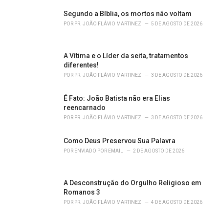
s
Segundo a Bíblia, os mortos não voltam
:
POR
PR. JOÃO FLÁVIO MARTINEZ
5 DE AGOSTO DE 2026
A Vítima e o Líder da seita, tratamentos
diferentes!
POR
PR. JOÃO FLÁVIO MARTINEZ
3 DE AGOSTO DE 2026
É Fato: João Batista não era Elias
reencarnado
POR
PR. JOÃO FLÁVIO MARTINEZ
3 DE AGOSTO DE 2026
Como Deus Preservou Sua Palavra
POR
ENVIADO POR EMAIL
2 DE AGOSTO DE 2026
A Desconstrução do Orgulho Religioso em
Romanos 3
POR
PR. JOÃO FLÁVIO MARTINEZ
4 DE AGOSTO DE 2026