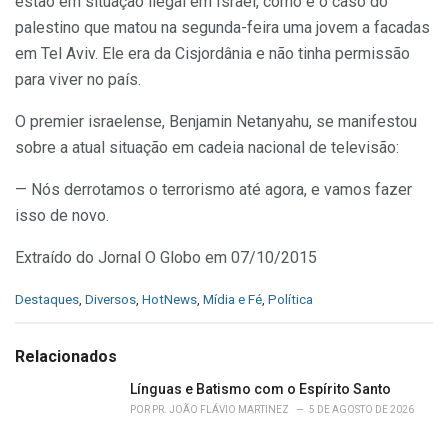
estão em situação ilegal em Israel, como é o caso do
palestino que matou na segunda-feira uma jovem a facadas
em Tel Aviv. Ele era da Cisjordânia e não tinha permissão
para viver no país.
O premier israelense, Benjamin Netanyahu, se manifestou
sobre a atual situação em cadeia nacional de televisão:
— Nós derrotamos o terrorismo até agora, e vamos fazer
isso de novo.
Extraído do Jornal O Globo em 07/10/2015
C
Destaques
,
Diversos
,
HotNews
,
Mídia e Fé
,
Política
a
t
e
Relacionados
g
o
Línguas e Batismo com o Espírito Santo
r
POR
PR. JOÃO FLÁVIO MARTINEZ
5 DE AGOSTO DE 2026
i
e