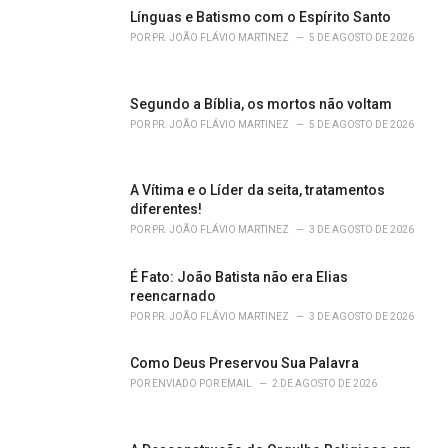
o
Línguas e Batismo com o Espírito Santo
r
POR
PR. JOÃO FLÁVIO MARTINEZ
5 DE AGOSTO DE 2026
i
e
s
Segundo a Bíblia, os mortos não voltam
:
POR
PR. JOÃO FLÁVIO MARTINEZ
5 DE AGOSTO DE 2026
A Vítima e o Líder da seita, tratamentos
diferentes!
POR
PR. JOÃO FLÁVIO MARTINEZ
3 DE AGOSTO DE 2026
É Fato: João Batista não era Elias
reencarnado
POR
PR. JOÃO FLÁVIO MARTINEZ
3 DE AGOSTO DE 2026
Como Deus Preservou Sua Palavra
POR
ENVIADO POR EMAIL
2 DE AGOSTO DE 2026