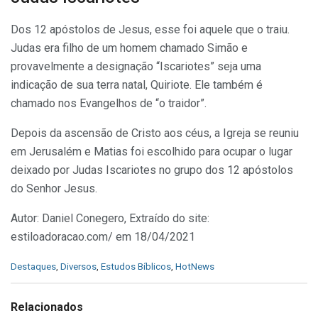
Dos 12 apóstolos de Jesus, esse foi aquele que o traiu.
Judas era filho de um homem chamado Simão e
provavelmente a designação “Iscariotes” seja uma
indicação de sua terra natal, Quiriote. Ele também é
chamado nos Evangelhos de “o traidor”.
Depois da ascensão de Cristo aos céus, a Igreja se reuniu
em Jerusalém e Matias foi escolhido para ocupar o lugar
deixado por Judas Iscariotes no grupo dos 12 apóstolos
do Senhor Jesus.
Autor: Daniel Conegero, Extraído do site:
estiloadoracao.com/ em 18/04/2021
C
Destaques
,
Diversos
,
Estudos Bíblicos
,
HotNews
a
t
e
Relacionados
g