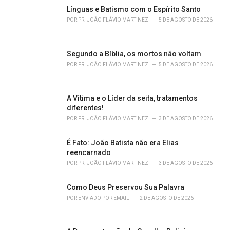
o
Línguas e Batismo com o Espírito Santo
r
POR
PR. JOÃO FLÁVIO MARTINEZ
5 DE AGOSTO DE 2026
i
e
s
Segundo a Bíblia, os mortos não voltam
:
POR
PR. JOÃO FLÁVIO MARTINEZ
5 DE AGOSTO DE 2026
A Vítima e o Líder da seita, tratamentos
diferentes!
POR
PR. JOÃO FLÁVIO MARTINEZ
3 DE AGOSTO DE 2026
É Fato: João Batista não era Elias
reencarnado
POR
PR. JOÃO FLÁVIO MARTINEZ
3 DE AGOSTO DE 2026
Como Deus Preservou Sua Palavra
POR
ENVIADO POR EMAIL
2 DE AGOSTO DE 2026