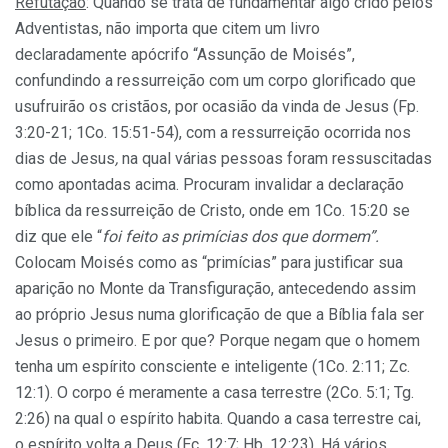
Refutação
: Quando se trata de fundamentar algo crido pelos
Adventistas, não importa que citem um livro
declaradamente apócrifo “Assunção de Moisés”,
confundindo a ressurreição com um corpo glorificado que
usufruirão os cristãos, por ocasião da vinda de Jesus (Fp.
3:20-21; 1Co. 15:51-54), com a ressurreição ocorrida nos
dias de Jesus
,
na qual várias pessoas foram ressuscitadas
como apontadas acima. Procuram invalidar a declaração
bíblica da ressurreição de Cristo, onde em 1Co. 15:20 se
diz que ele “
foi feito as primícias dos que dormem”.
Colocam Moisés como as “primícias” para justificar sua
aparição no Monte da Transfiguração, antecedendo assim
ao próprio Jesus numa glorificação de que a Bíblia fala ser
Jesus o primeiro. E por que? Porque negam que o homem
tenha um espírito consciente e inteligente (1Co. 2:11; Zc.
12:1). O corpo é meramente a casa terrestre (2Co. 5:1; Tg.
2:26) na qual o espírito habita. Quando a casa terrestre cai,
o espírito volta a Deus (Ec. 12:7; Hb. 12:23). Há vários