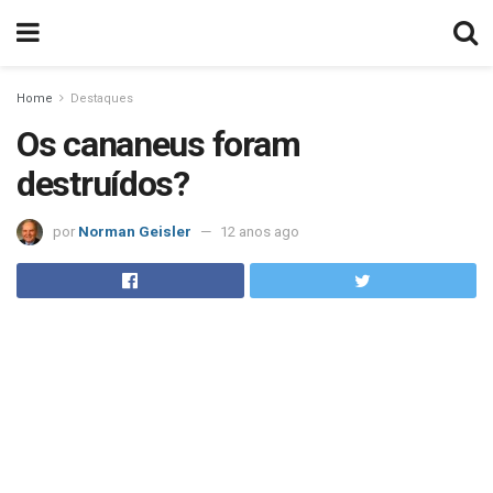
Home
Destaques
Os cananeus foram
destruídos?
por
Norman Geisler
12 anos ago