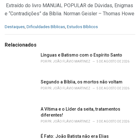
Extraído do livro
MANUAL POPULAR
de Dúvidas, Enigmas
e “Contradições” da Bíblia. Norman Geisler – Thomas Howe
C
Destaques
,
Dificuldades Bíblicas
,
Estudos Bíblicos
a
t
e
Relacionados
g
o
Línguas e Batismo com o Espírito Santo
r
POR
PR. JOÃO FLÁVIO MARTINEZ
5 DE AGOSTO DE 2026
i
e
s
Segundo a Bíblia, os mortos não voltam
:
POR
PR. JOÃO FLÁVIO MARTINEZ
5 DE AGOSTO DE 2026
A Vítima e o Líder da seita, tratamentos
diferentes!
POR
PR. JOÃO FLÁVIO MARTINEZ
3 DE AGOSTO DE 2026
É Fato: João Batista não era Elias