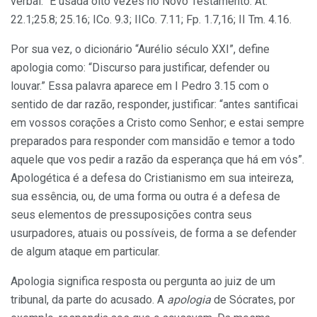
verbal.” É usada oito vezes no Novo Testamento: At.
22.1;25.8; 25.16; ICo. 9.3; IICo. 7.11; Fp. 1.7,16; II Tm. 4.16.
Por sua vez, o dicionário “Aurélio século XXI”, define
apologia como: “Discurso para justificar, defender ou
louvar.” Essa palavra aparece em I Pedro 3.15 com o
sentido de dar razão, responder, justificar: “antes santificai
em vossos corações a Cristo como Senhor; e estai sempre
preparados para responder com mansidão e temor a todo
aquele que vos pedir a razão da esperança que há em vós”.
Apologética é a defesa do Cristianismo em sua inteireza,
sua essência, ou, de uma forma ou outra é a defesa de
seus elementos de pressuposições contra seus
usurpadores, atuais ou possíveis, de forma a se defender
de algum ataque em particular.
Apologia significa resposta ou pergunta ao juiz de um
tribunal, da parte do acusado. A
apologia
de Sócrates, por