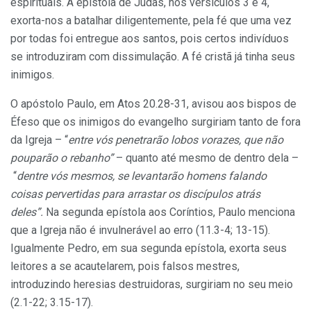
espirituais. A epístola de Judas, nos versículos 3 e 4,
exorta-nos a batalhar diligentemente, pela fé que uma vez
por todas foi entregue aos santos, pois certos indivíduos
se introduziram com dissimulação. A fé cristã já tinha seus
inimigos.
O apóstolo Paulo, em Atos 20.28-31, avisou aos bispos de
Éfeso que os inimigos do evangelho surgiriam tanto de fora
da Igreja – “
entre vós penetrarão lobos vorazes, que não
pouparão o rebanho”
– quanto até mesmo de dentro dela –
“
dentre vós mesmos, se levantarão homens falando
coisas pervertidas para arrastar os discípulos atrás
deles”.
Na segunda epístola aos Coríntios, Paulo menciona
que a Igreja não é invulnerável ao erro (11.3-4; 13-15).
Igualmente Pedro, em sua segunda epístola, exorta seus
leitores a se acautelarem, pois falsos mestres,
introduzindo heresias destruidoras, surgiriam no seu meio
(2.1-22; 3.15-17).