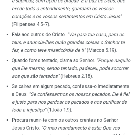
e súplicas, com ação de graças. E a paz de Deus, que
exede todo o entendimento, guardará os vossos
corações e os vossos sentimentos em Cristo Jesus”
(Filipenses 4.5-7).
Fala aos outros de Cristo.
“Vai para tua casa, para os
teus, e anuncia-lhes quão grandes coisas o Senhor te
fez, e como teve misericórdia de ti”
(Marcos 5.19).
Quando fores tentado, clama ao Senhor.
“Porque naquilo
que Ele mesmo, sendo tentado, padeceu, pode socorrer
aos que são tentados”
(Hebreus 2.18).
Se caires em algum pecado, confessa-o imediatamente
a Deus:
“Se confessarmos os nossos pecados, Ele é fiel
e justo para nos perdoar os pecados e nos purificar de
toda a injustiça”
(1João 1.9).
Procura reunir-te com os outros crentes no Senhor
Jesus Cristo:
“O meu mandamento é este: Que vos