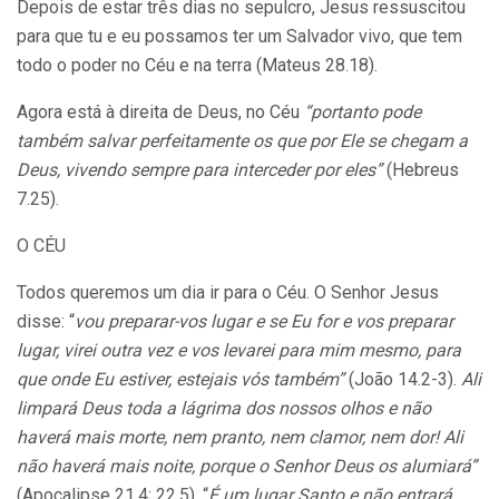
Depois de estar três dias no sepulcro, Jesus ressuscitou
para que tu e eu possamos ter um Salvador vivo, que tem
todo o poder no Céu e na terra (Mateus 28.18).
Agora está à direita de Deus, no Céu
“portanto pode
também salvar perfeitamente os que por Ele se chegam a
Deus, vivendo sempre para interceder por eles”
(Hebreus
7.25).
O CÉU
Todos queremos um dia ir para o Céu. O Senhor Jesus
disse: “
vou preparar-vos lugar e se Eu for e vos preparar
lugar, virei outra vez e vos levarei para mim mesmo, para
que onde Eu estiver, estejais vós também”
(João 14.2-3).
Ali
limpará Deus toda a lágrima dos nossos olhos e não
haverá mais morte, nem pranto, nem clamor, nem dor! Ali
não haverá mais noite, porque o Senhor Deus os alumiará”
(Apocalipse 21.4; 22.5). “
É um lugar Santo e não entrará