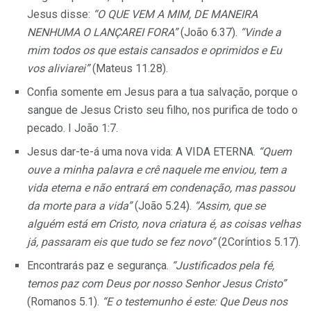
Jesus disse:
“O QUE VEM A MIM, DE MANEIRA
NENHUMA O LANÇAREI FORA”
(João 6.37).
“Vinde a
mim todos os que estais cansados e oprimidos e Eu
vos aliviarei”
(Mateus 11.28).
Confia somente em Jesus para a tua salvação, porque o
sangue de Jesus Cris­to seu filho, nos purifica de todo o
pecado. I João 1:7.
Jesus dar-te-á uma nova vida: A VIDA ETERNA.
“Quem
ouve a minha palavra e crê naquele me enviou, tem a
vida eterna e não entrará em condenação, mas passou
da morte para a vida”
(João 5.24).
“Assim, que se
alguém está em Cristo, nova criatura é, as coisas velhas
já, passaram eis que tudo se fez novo”
(2Coríntios 5.17).
Encontrarás paz e segurança.
“Justificados pela fé,
temos paz com Deus por nosso Senhor Jesus Cristo”
(Romanos 5.1).
“E
o testemunho é este: Que Deus nos