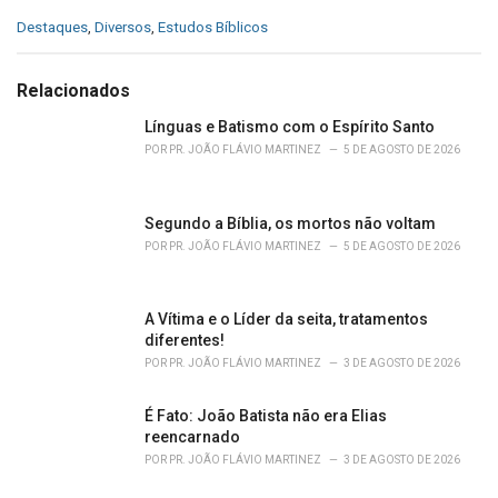
C
Destaques
,
Diversos
,
Estudos Bíblicos
a
t
e
Relacionados
g
o
Línguas e Batismo com o Espírito Santo
r
POR
PR. JOÃO FLÁVIO MARTINEZ
5 DE AGOSTO DE 2026
i
e
s
Segundo a Bíblia, os mortos não voltam
:
POR
PR. JOÃO FLÁVIO MARTINEZ
5 DE AGOSTO DE 2026
A Vítima e o Líder da seita, tratamentos
diferentes!
POR
PR. JOÃO FLÁVIO MARTINEZ
3 DE AGOSTO DE 2026
É Fato: João Batista não era Elias
reencarnado
POR
PR. JOÃO FLÁVIO MARTINEZ
3 DE AGOSTO DE 2026