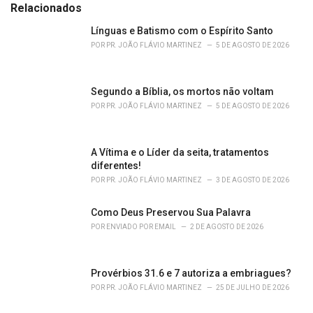
:
r
Relacionados
i
e
Línguas e Batismo com o Espírito Santo
s
POR
PR. JOÃO FLÁVIO MARTINEZ
5 DE AGOSTO DE 2026
:
Segundo a Bíblia, os mortos não voltam
POR
PR. JOÃO FLÁVIO MARTINEZ
5 DE AGOSTO DE 2026
A Vítima e o Líder da seita, tratamentos
diferentes!
POR
PR. JOÃO FLÁVIO MARTINEZ
3 DE AGOSTO DE 2026
Como Deus Preservou Sua Palavra
POR
ENVIADO POR EMAIL
2 DE AGOSTO DE 2026
Provérbios 31.6 e 7 autoriza a embriagues?
POR
PR. JOÃO FLÁVIO MARTINEZ
25 DE JULHO DE 2026