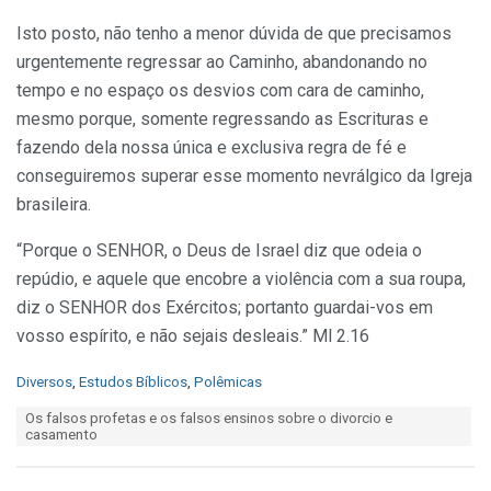
Isto posto, não tenho a menor dúvida de que precisamos
urgentemente regressar ao Caminho, abandonando no
tempo e no espaço os desvios com cara de caminho,
mesmo porque, somente regressando as Escrituras e
fazendo dela nossa única e exclusiva regra de fé e
conseguiremos superar esse momento nevrálgico da Igreja
brasileira.
“Porque o SENHOR, o Deus de Israel diz que odeia o
repúdio, e aquele que encobre a violência com a sua roupa,
diz o SENHOR dos Exércitos; portanto guardai-vos em
vosso espírito, e não sejais desleais.” Ml 2.16
C
Diversos
,
Estudos Bíblicos
,
Polêmicas
a
T
Os falsos profetas e os falsos ensinos sobre o divorcio e
t
a
casamento
e
g
g
s
o