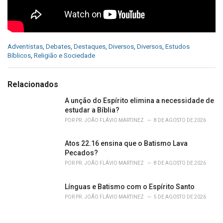
C
Adventistas
,
Debates
,
Destaques
,
Diversos
,
Diversos
,
Estudos
a
Bíblicos
,
Religião e Sociedade
t
e
g
Relacionados
o
r
A unção do Espírito elimina a necessidade de
i
estudar a Bíblia?
e
POR
PR. JOÃO FLÁVIO MARTINEZ
8 DE AGOSTO DE 2026
s
:
Atos 22.16 ensina que o Batismo Lava
Pecados?
POR
PR. JOÃO FLÁVIO MARTINEZ
8 DE AGOSTO DE 2026
Línguas e Batismo com o Espírito Santo
POR
PR. JOÃO FLÁVIO MARTINEZ
5 DE AGOSTO DE 2026