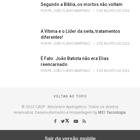
Segundo a Bíblia, os mortos não voltam
POR
PR. JOÃO FLÁVIO MARTINEZ
5 DE AGOSTO DE 2026
A Vítima e o Líder da seita, tratamentos
diferentes!
POR
PR. JOÃO FLÁVIO MARTINEZ
3 DE AGOSTO DE 2026
É Fato: João Batista não era Elias
reencarnado
POR
PR. JOÃO FLÁVIO MARTINEZ
3 DE AGOSTO DE 2026
VOLTAR AO TOPO
© 2022 CACP - Ministério Apologético. Todos os direitos
reservados. Desenvolvimento e Hospedagem by
M31 Tecnologia
.
Sair da versão mobile