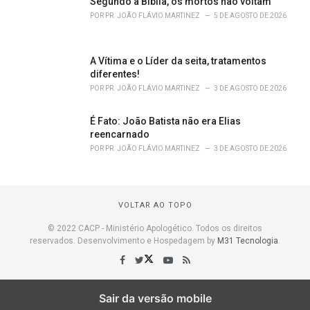
Segundo a Bíblia, os mortos não voltam
POR
PR. JOÃO FLÁVIO MARTINEZ
5 DE AGOSTO DE 2026
A Vítima e o Líder da seita, tratamentos
diferentes!
POR
PR. JOÃO FLÁVIO MARTINEZ
3 DE AGOSTO DE 2026
É Fato: João Batista não era Elias
reencarnado
POR
PR. JOÃO FLÁVIO MARTINEZ
3 DE AGOSTO DE 2026
VOLTAR AO TOPO
© 2022 CACP - Ministério Apologético. Todos os direitos
reservados. Desenvolvimento e Hospedagem by
M31 Tecnologia
.
Sair da versão mobile