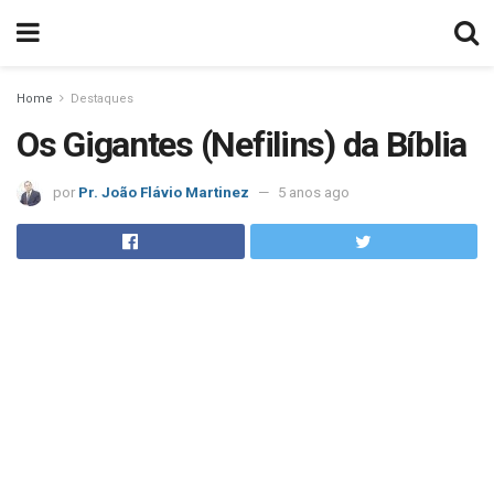
Home
Destaques
Os Gigantes (Nefilins) da Bíblia
por
Pr. João Flávio Martinez
5 anos ago