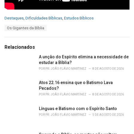
C
Destaques
,
Dificuldades Bíblicas
,
Estudos Bíblicos
a
T
Os Gigantes da Bíblia
t
a
e
g
g
s
o
Relacionados
:
r
i
A unção do Espírito elimina a necessidade de
e
estudar a Bíblia?
s
POR
PR. JOÃO FLÁVIO MARTINEZ
8 DE AGOSTO DE 2026
:
Atos 22.16 ensina que o Batismo Lava
Pecados?
POR
PR. JOÃO FLÁVIO MARTINEZ
8 DE AGOSTO DE 2026
Línguas e Batismo com o Espírito Santo
POR
PR. JOÃO FLÁVIO MARTINEZ
5 DE AGOSTO DE 2026